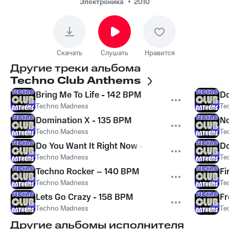
Электроника
2010
Скачать
Слушать
Нравится
Другие треки альбома
Techno Club Anthems
Bring Me To Life - 142 BPM
Do
Techno Madness
Te
Domination X - 135 BPM
No
Techno Madness
Te
Do You Want It Right Now - 154 BPM
Do
Techno Madness
Te
Techno Rocker – 140 BPM
Fi
Techno Madness
Te
Lets Go Crazy - 158 BPM
Fr
Techno Madness
Te
Другие альбомы исполнителя