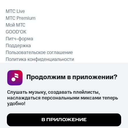
MTС Live
MTС Premium
Мой МТС
GOOD’OK
Питч-форма
Поддержка
Пользовательское соглашение
Политика конфиденциальности
Рекомендательные технологии
Продолжим в приложении? 
СКАЧАТЬ ПРИЛОЖЕНИЕ
Слушать музыку, создавать плейлисты, 
наслаждаться персональными миксами теперь 
удобно!
Незаконное потребление наркотических средств,
психотропных веществ, их аналогов причиняет вред здоровью,
Мы используем куки, чтобы на сайте все
В ПРИЛОЖЕНИЕ
их незаконный оборот запрещён и влечёт установленную
работало.
Подробнее
законодательством ответственность.