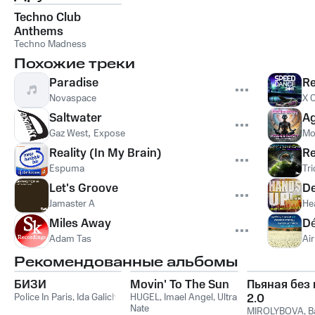
Techno Club
Anthems
Techno Madness
Похожие треки
Paradise
R
Novaspace
X C
Saltwater
Ag
Gaz West
,
Expose
Mo
Reality (In My Brain)
Re
Espuma
Tri
Let's Groove
De
Jamaster A
He
Miles Away
Dé
Adam Tas
Air
Рекомендованные альбомы
БИЗИ
Movin' To The Sun
Пьяная без
Police In Paris
,
Ida Galich
HUGEL
,
Imael Angel
,
Ultra
2.0
Nate
MIROLYBOVA
,
B