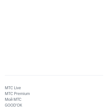
MTС Live
MTС Premium
Мой МТС
GOOD’OK