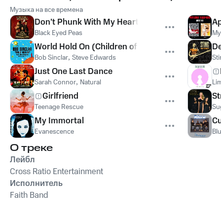
Музыка на все времена
Don't Phunk With My Heart
Ap
Black Eyed Peas
My
World Hold On (Children of the Sky)
De
Bob Sinclar
,
Steve Edwards
St
Just One Last Dance
Sarah Connor
,
Natural
Lim
Girlfriend
St
Teenage Rescue
Su
My Immortal
Cu
Evanescence
Bl
О треке
Лейбл
Cross Ratio Entertainment
Исполнитель
Faith Band