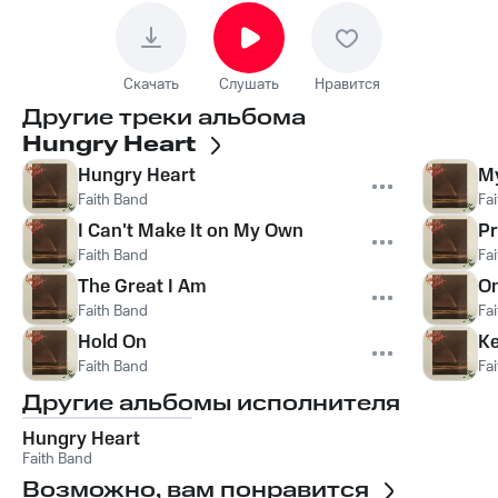
Скачать
Слушать
Нравится
Другие треки альбома
Hungry Heart
Hungry Heart
My
Faith Band
Fa
I Can't Make It on My Own
Pr
Faith Band
Fa
The Great I Am
On
Faith Band
Fa
Hold On
Ke
Faith Band
Fa
Другие альбомы исполнителя
Hungry Heart
Faith Band
Возможно, вам понравится