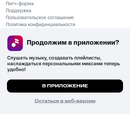
Питч-форма
Поддержка
Пользовательское соглашение
Политика конфиденциальности
Рекомендательные технологии
Продолжим в приложении? 
СКАЧАТЬ ПРИЛОЖЕНИЕ
Слушать музыку, создавать плейлисты, 
наслаждаться персональными миксами теперь 
удобно!
Незаконное потребление наркотических средств,
психотропных веществ, их аналогов причиняет вред здоровью,
Мы используем куки, чтобы на сайте все
В ПРИЛОЖЕНИЕ
их незаконный оборот запрещён и влечёт установленную
работало.
Подробнее
законодательством ответственность.
© 2026 ООО «КИОН».
ПОНЯТНО
Остаться в веб-версии
Все права защищены
18+
Главная
В приложение
Избранное