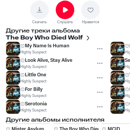
Скачать
Слушать
Нравится
Другие треки альбома
The Boy Who Died Wolf
My Name Is Human
Highly Suspect
Hi
Look Alive, Stay Alive
Se
Highly Suspect
Hi
Little One
Highly Suspect
Hi
For Billy
Highly Suspect
Hi
Serotonia
Highly Suspect
Hi
Другие альбомы исполнителя
Mister Asylum
The Boy Who Died
MCID