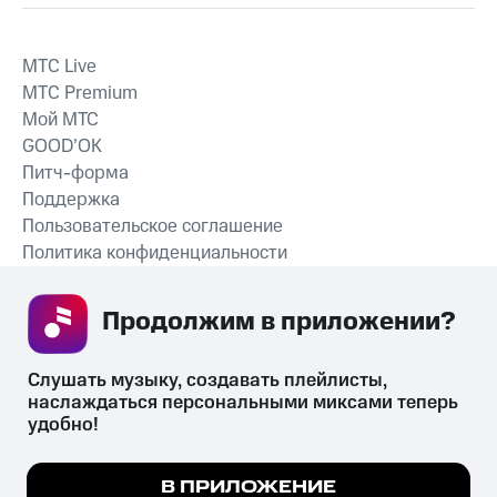
MTС Live
MTС Premium
Мой МТС
GOOD’OK
Питч-форма
Поддержка
Пользовательское соглашение
Политика конфиденциальности
Рекомендательные технологии
Продолжим в приложении? 
СКАЧАТЬ ПРИЛОЖЕНИЕ
Слушать музыку, создавать плейлисты, 
наслаждаться персональными миксами теперь 
удобно!
Незаконное потребление наркотических средств,
психотропных веществ, их аналогов причиняет вред здоровью,
Мы используем куки, чтобы на сайте все
В ПРИЛОЖЕНИЕ
их незаконный оборот запрещён и влечёт установленную