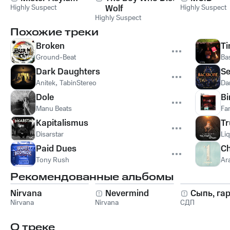
Highly Suspect
Wolf
Highly Suspect
Highly Suspect
Похожие треки
Broken
Ti
Ground-Beat
Ba
Dark Daughters
Se
Anitek
,
TabinStereo
Da
Dole
Bi
Manu Beats
Far
Kapitalismus
T
Disarstar
Liq
Paid Dues
Ch
Tony Rush
Ar
Рекомендованные альбомы
Nirvana
Nevermind
Сыпь, га
Nirvana
Nirvana
СДП
О треке