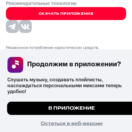
Рекомендательные технологии
СКАЧАТЬ ПРИЛОЖЕНИЕ
Незаконное потребление наркотических средств,
психотропных веществ, их аналогов причиняет вред здоровью,
их незаконный оборот запрещён и влечёт установленную
Продолжим в приложении? 
законодательством ответственность.
© 2026 ООО «КИОН».
Все права защищены
18+
Слушать музыку, создавать плейлисты, 
наслаждаться персональными миксами теперь 
удобно!
Мы используем куки, чтобы на сайте все работало.
В ПРИЛОЖЕНИЕ
Подробнее
ПОНЯТНО
Остаться в веб-версии
Главная
В приложение
Избранное