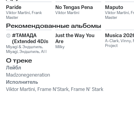
Paride
No Tengas Pena
Maputo
Viktor Martini
,
Frank
Viktor Martini
Viktor Martini
,
F
Master
Master
Рекомендованные альбомы
#ТАМАДА
Just the Way You
Musica 202
(Extended 4DJs
Are
A-Clark
,
Vinny
,
Project
Miyagi & Эндшпиль
Pack)
,
Milky
Miyagi
,
Эндшпиль
,
Al I
Bo
,
Wooshendoo
О треке
Лейбл
Madzonegeneration
Исполнитель
Viktor Martini, Frame N'Stark, Frame N' Stark