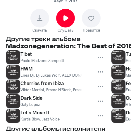
Хаус
2017
Скачать
Слушать
Нравится
Другие треки альбома
Madzonegeneration: The Best of 201
Tibet
Tu
Paolo Madzone Zampetti
He
HWM
He
Enea Dj
,
Dj Lukas Wolf
,
ALEX DONATI
Ma
Cherries from Ibiza
Fe
Viktor Martini
,
Frame N'Stark
,
Frame N' Stark
Eu
Dark Side
Ou
Gaty Lopez
Vik
Let's Move It
Do
Kurtis Blow
,
Jazz Voice
Eu
Другие альбомы исполнителя