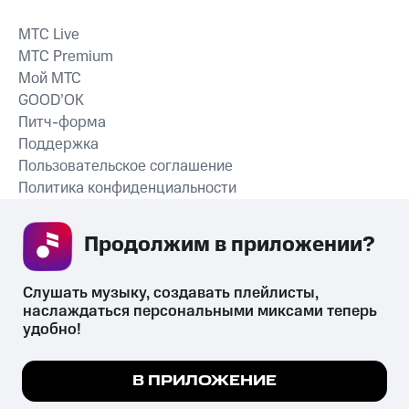
MTС Live
MTС Premium
Мой МТС
GOOD’OK
Питч-форма
Поддержка
Пользовательское соглашение
Политика конфиденциальности
Рекомендательные технологии
Продолжим в приложении? 
СКАЧАТЬ ПРИЛОЖЕНИЕ
Слушать музыку, создавать плейлисты, 
наслаждаться персональными миксами теперь 
удобно!
Незаконное потребление наркотических средств,
психотропных веществ, их аналогов причиняет вред здоровью,
Мы используем куки, чтобы на сайте все
В ПРИЛОЖЕНИЕ
их незаконный оборот запрещён и влечёт установленную
работало.
Подробнее
законодательством ответственность.