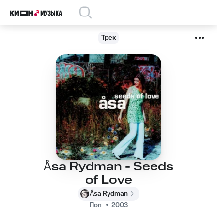
Трек
Åsa Rydman - Seeds
of Love
Åsa Rydman
Поп
2003