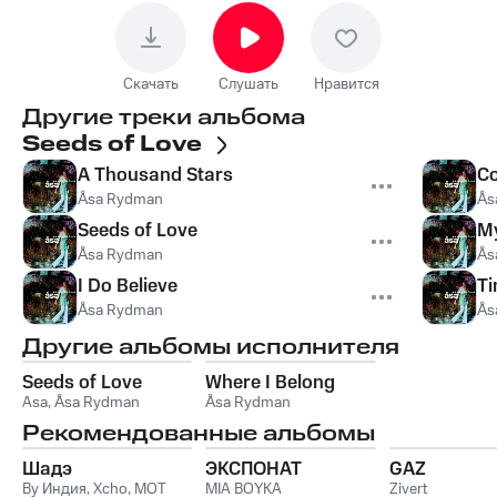
Скачать
Слушать
Нравится
Другие треки альбома
Seeds of Love
A Thousand Stars
C
Åsa Rydman
Ås
Seeds of Love
My
Åsa Rydman
Ås
I Do Believe
T
Åsa Rydman
Ås
Другие альбомы исполнителя
Seeds of Love
Where I Belong
Asa
,
Åsa Rydman
Åsa Rydman
Рекомендованные альбомы
Шадэ
ЭКСПОНАТ
GAZ
By Индия
,
Xcho
,
MOT
MIA BOYKA
Zivert