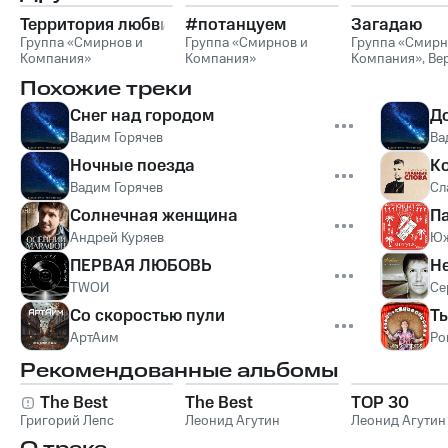
Территория любви
#потанцуем
Загадаю
Группа «Смирнов и
Группа «Смирнов и
Группа «Смирн
Компания»
Компания»
Компания»
,
Ве
Гулько
Похожие треки
Снег над городом
Д
Вадим Горячев
Ва
Ночные поезда
К
Вадим Горячев
Сл
Солнечная женщина
П
Андрей Куряев
Юж
ПЕРВАЯ ЛЮБОВЬ
Н
TWOИ
Се
Со скоростью пули
Ты
АртАим
Ро
Рекомендованные альбомы
The Best
The Best
TOP 30
Григорий Лепс
Леонид Агутин
Леонид Агутин