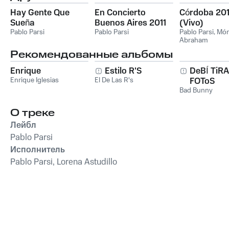
Hay Gente Que
En Concierto
Córdoba 20
Sueña
Buenos Aires 2011
(Vivo)
Pablo Parsi
(Vivo)
Pablo Parsi
Pablo Parsi
,
Món
Abraham
Рекомендованные альбомы
Enrique
Estilo R'S
DeBÍ TiR
Enrique Iglesias
El De Las R's
FOToS
Bad Bunny
О треке
Лейбл
Pablo Parsi
Исполнитель
Pablo Parsi, Lorena Astudillo