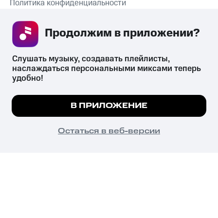
Политика конфиденциальности
Рекомендательные технологии
Продолжим в приложении? 
СКАЧАТЬ ПРИЛОЖЕНИЕ
Слушать музыку, создавать плейлисты, 
наслаждаться персональными миксами теперь 
удобно!
Незаконное потребление наркотических средств,
психотропных веществ, их аналогов причиняет вред здоровью,
Мы используем куки, чтобы на сайте все
В ПРИЛОЖЕНИЕ
их незаконный оборот запрещён и влечёт установленную
работало.
Подробнее
законодательством ответственность.
© 2026 ООО «КИОН».
ПОНЯТНО
Остаться в веб-версии
Все права защищены
18+
Главная
В приложение
Избранное