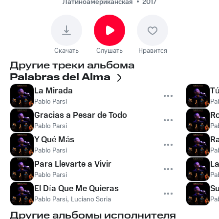
Латиноамериканская
2017
Скачать
Слушать
Нравится
Другие треки альбома
Palabras del Alma
La Mirada
T
Pablo Parsi
Pa
Gracias a Pesar de Todo
Ro
Pablo Parsi
Pa
Y Qué Más
R
Pablo Parsi
Pa
Para Llevarte a Vivir
La
Pablo Parsi
Pa
El Día Que Me Quieras
Su
Pablo Parsi
,
Luciano Soria
Pa
Другие альбомы исполнителя