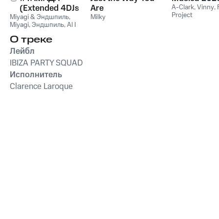
(Extended 4DJs
Are
A-Clark
,
Vinny
,
Project
Miyagi & Эндшпиль
Pack)
,
Milky
Miyagi
,
Эндшпиль
,
Al I
Bo
,
Wooshendoo
О треке
Лейбл
IBIZA PARTY SQUAD
Исполнитель
Clarence Laroque