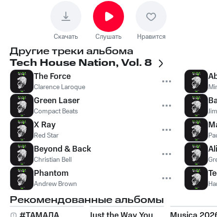
Скачать
Слушать
Нравится
Другие треки альбома
Tech House Nation, Vol. 8
The Force
A
Clarence Laroque
Mi
Green Laser
B
Compact Beats
Ji
X Ray
Ma
Red Star
Pa
Beyond & Back
Al
Christian Bell
Gr
Phantom
T
Andrew Brown
Ha
Рекомендованные альбомы
#ТАМАДА
Just the Way You
Musica 202