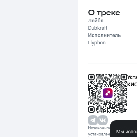
О треке
Лейбл
Dubkraft
Исполнитель
Llyphon
Уст
КИО
Незаконное потребление 
Мы испол
установленную законода