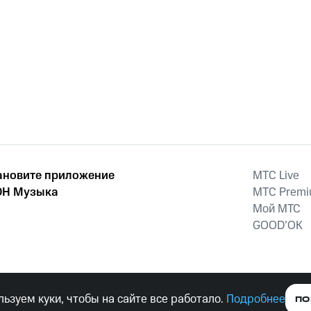
ановите приложение
MTС Live
Н Музыка
MTС Prem
Мой МТС
GOOD’OK
наркотических средств, психотропных веществ, их аналогов причиня
ьзуем куки, чтобы на сайте все работало.
Подробнее
ПО
тельством ответственность.