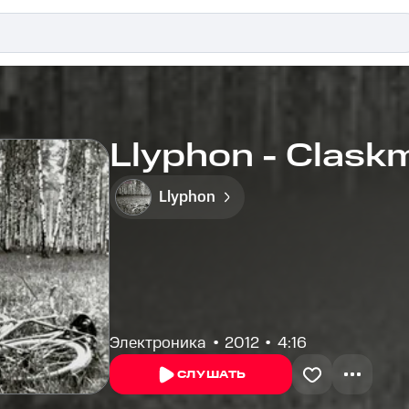
Llyphon - Clask
Llyphon
Электроника
2012
4:16
СЛУШАТЬ