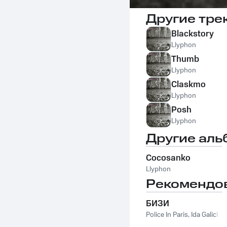
Другие тре
Blackstory
Llyphon
Thumb
Llyphon
Claskmo
Llyphon
Posh
Llyphon
Другие аль
Cocosanko
Llyphon
Рекомендо
БИЗИ
Police In Paris
,
Ida Galich