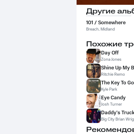
Другие аль
101 / Somewhere
Breach
,
Midland
Похожие тр
Day Off
Zona Jones
Shine Up My 
Ritchie Remo
The Key To G
Kyle Park
Eye Candy
Josh Turner
Daddy's Truc
Big City Brian Wri
Рекомендо