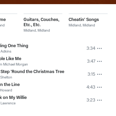
ame
Guitars, Couches,
Cheatin' Songs
Etc., Etc.
and
Midland
,
Midland
Midland
,
Midland
ing One Thing
3:34
 Adkins
le Like Me
3:47
am Michael Morgan
Step 'Round the Christmas Tree
3:15
 Shelton
 the Line
4:43
 Howard
 on My Willie
3:23
 Lawrence