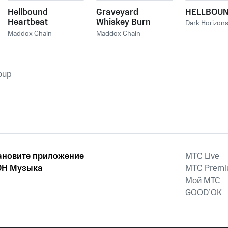
Hellbound
Graveyard
HELLBOUN
Heartbeat
Whiskey Burn
Dark Horizon
Maddox Chain
Maddox Chain
oup
ановите приложение
MTС Live
Н Музыка
MTС Prem
Мой МТС
GOOD’OK