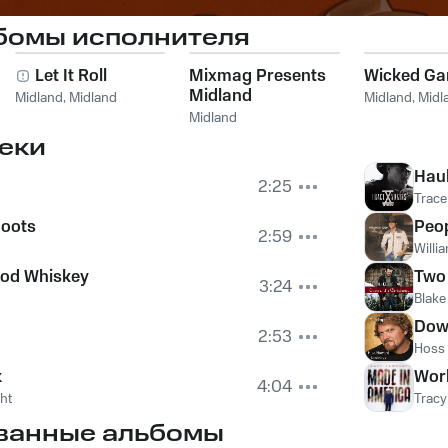
бомы исполнителя
Let It Roll
Mixmag Presents
Wicked G
Midland
Midland
,
Midland
Midland
,
Midl
Midland
еки
Haul
2:25
Trace
Boots
Peop
2:59
Willi
ood Whiskey
Two 
3:24
Blake
Down
2:53
Hoss
k
Work
4:04
ght
Tracy
ванные альбомы