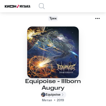
Трек
Equipoise - Illborn
Augury
Equipoise
Метал
2019