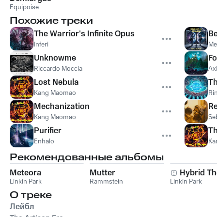
Equipoise
Похожие треки
The Warrior's Infinite Opus
Be
Inferi
Me
Unknowme
Fo
Riccardo Moccia
Axi
Lost Nebula
T
Kang Maomao
Ri
Mechanization
Re
Kang Maomao
Se
Purifier
Th
Enhalo
Ka
Рекомендованные альбомы
Meteora
Mutter
Hybrid Th
Linkin Park
Rammstein
Linkin Park
О треке
Лейбл