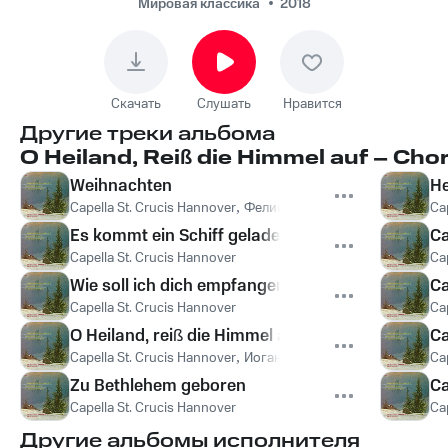
Мировая классика
2018
Скачать
Слушать
Нравится
Другие треки альбома
O Heiland, Reiß die Himmel auf – Ch
Weihnachten
He
Capella St. Crucis Hannover
,
Феликс Мендельсон
Ca
Es kommt ein Schiff geladen
Ca
Capella St. Crucis Hannover
Ca
Wie soll ich dich empfangen
Ca
Capella St. Crucis Hannover
Ca
O Heiland, reiß die Himmel auf
Ca
Capella St. Crucis Hannover
,
Иоганнес Брамс
Ca
Zu Bethlehem geboren
Ca
Capella St. Crucis Hannover
Ca
Другие альбомы исполнителя