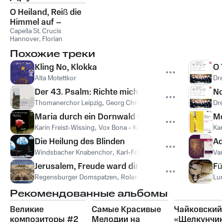
O Heiland, Reiß die
Himmel auf –
Chorwerke der
Capella St. Crucis
Hannover
,
Florian
Romantik zu
Lohmann
,
Иоганнес
Advent und
Похожие треки
Брамс
,
Макс Брух
,
Weihnachten
Феликс Мендельсон
Kling No, Klokka
O 
Alta Motettkor
Dr
Der 43. Psalm: Richte mich, Gott
No
Thomanerchor Leipzig
,
Georg Christoph Biller
,
Феликс Менде
Dr
Maria durch ein Dornwald Ging
Me
Karin Freist-Wissing
,
Vox Bona - Kammerchor der Kreuzkirche
Ka
Die Heilung des Blinden
Ad
Windsbacher Knabenchor
,
Karl-Friedrich Beringer
Va
Jerusalem, Freude ward dir verheißen
Fü
Regensburger Domspatzen
,
Roland Büchner
Lu
Рекомендованные альбомы
Великие
Самые Красивые
Чайковский
композиторы #2
Мелодии на
«Щелкунчи