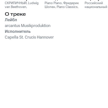
СКРИПИЧНЫЙ
,
Ludwig
Пианино
Piano Piano
,
Фридерик
Российский
van Beethoven
,
Шопен
,
Piano Classics
,
национальный
Фридерик Шопен
,
Пианино
молодежный
О треке
Франц Шуберт
,
Vivaldi
симфонически
String Orchestra
,
оркестр
Лейбл
Антонио Вивальди
arcantus Musikproduktion
Исполнитель
Capella St. Crucis Hannover