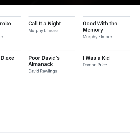
roke
Call It a Night
Good With the
Memory
Murphy Elmore
re
Murphy Elmore
D.exe
Poor David's
I Was a Kid
Almanack
s
Damon Price
David Rawlings