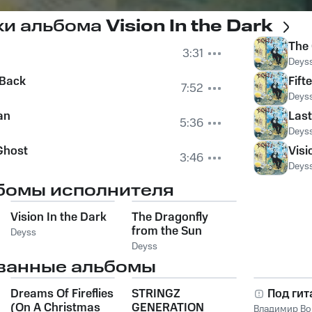
ки альбома
Vision In the Dark
The 
3:31
Deys
 Back
Fift
7:52
Deys
an
Last
5:36
Deys
Ghost
Visi
3:46
Deys
бомы исполнителя
Vision In the Dark
The Dragonfly
from the Sun
Deyss
Deyss
ванные альбомы
Dreams Of Fireflies
STRINGZ
Под гит
(On A Christmas
GENERATION
Владимир Во