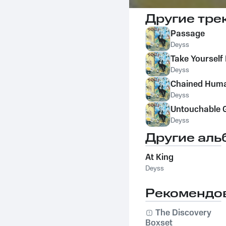
Другие тре
Passage
Deyss
Take Yourself
Deyss
Chained Hum
Deyss
Untouchable 
Deyss
Другие аль
At King
Deyss
Рекомендо
The Discovery
Boxset