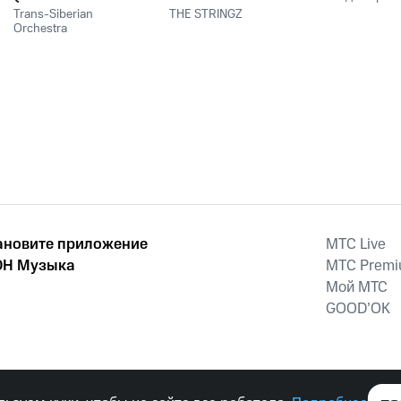
Night)
Trans-Siberian
THE STRINGZ
Orchestra
ановите приложение
MTС Live
Н Музыка
MTС Prem
Мой МТС
GOOD’OK
наркотических средств, психотропных веществ, их аналогов причиня