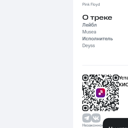
Pink Floyd
О треке
Лейбл
Musea
Исполнитель
Deyss
Уст
КИО
Незаконное потребление 