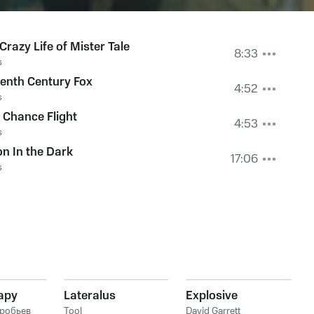
Crazy Life of Mister Tale
8:33
s
eenth Century Fox
4:52
s
 Chance Flight
4:53
s
on In the Dark
17:06
s
ару
Lateralus
Explosive
робьев
Tool
David Garrett