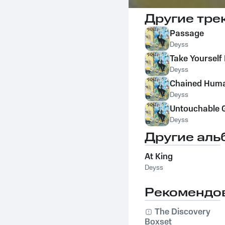
Другие тре
Passage
Deyss
Take Yourself
Deyss
Chained Hum
Deyss
Untouchable 
Deyss
Другие аль
At King
Deyss
Рекомендо
The Discovery
Boxset