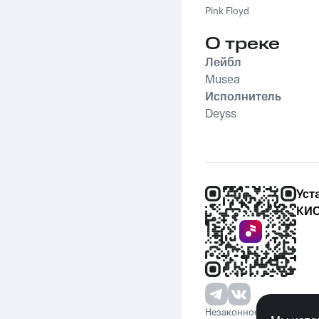
Pink Floyd
О треке
Лейбл
Musea
Исполнитель
Deyss
Уст
КИО
Незаконное потребление 