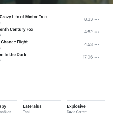
Crazy Life of Mister Tale
8:33
s
eenth Century Fox
4:52
s
 Chance Flight
4:53
s
on In the Dark
17:06
s
ару
Lateralus
Explosive
робьев
Tool
David Garrett