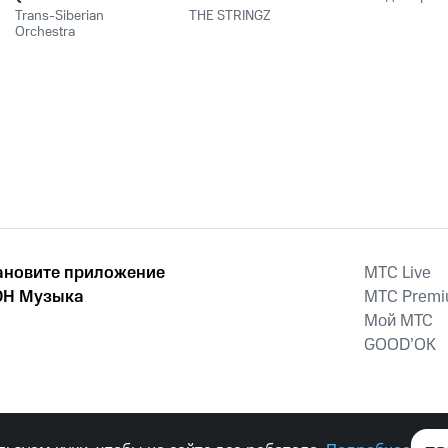
Night)
Trans-Siberian
THE STRINGZ
Orchestra
ановите приложение
MTС Live
Н Музыка
MTС Prem
Мой МТС
GOOD’OK
наркотических средств, психотропных веществ, их аналогов причиня