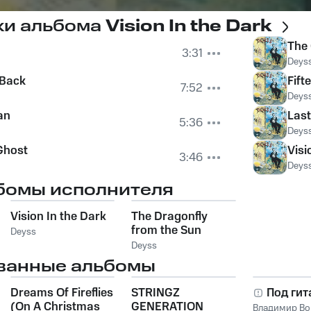
ки альбома
Vision In the Dark
The 
3:31
Deys
 Back
Fift
7:52
Deys
an
Last
5:36
Deys
Ghost
Visi
3:46
Deys
бомы исполнителя
Vision In the Dark
The Dragonfly
from the Sun
Deyss
Deyss
ванные альбомы
Dreams Of Fireflies
STRINGZ
Под гит
(On A Christmas
GENERATION
Владимир Во