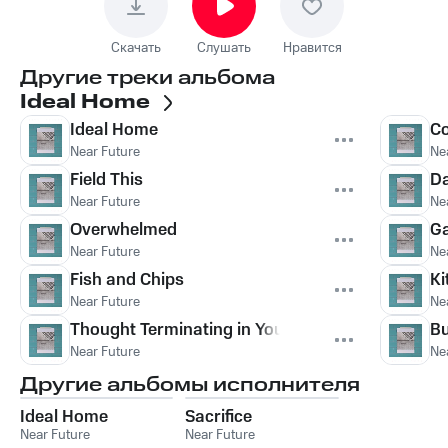
Скачать
Слушать
Нравится
Другие треки альбома
Ideal Home
Ideal Home
Co
Near Future
Ne
Field This
D
Near Future
Ne
Overwhelmed
Ga
Near Future
Ne
Fish and Chips
Ki
Near Future
Ne
Thought Terminating in Your Night
Bu
Near Future
Ne
Другие альбомы исполнителя
Ideal Home
Sacrifice
Near Future
Near Future