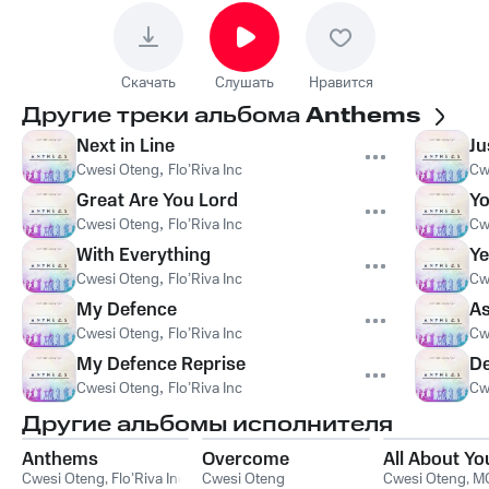
Скачать
Слушать
Нравится
Другие треки альбома
Anthems
Next in Line
Ju
Cwesi Oteng
,
Flo’Riva Inc
Cw
Great Are You Lord
Yo
Cwesi Oteng
,
Flo’Riva Inc
Cw
With Everything
Y
Cwesi Oteng
,
Flo’Riva Inc
Cw
My Defence
A
Cwesi Oteng
,
Flo’Riva Inc
Cw
My Defence Reprise
De
Cwesi Oteng
,
Flo’Riva Inc
Cw
Другие альбомы исполнителя
Anthems
Overcome
All About Yo
Cwesi Oteng
,
Flo’Riva Inc
Cwesi Oteng
Cwesi Oteng
,
MO