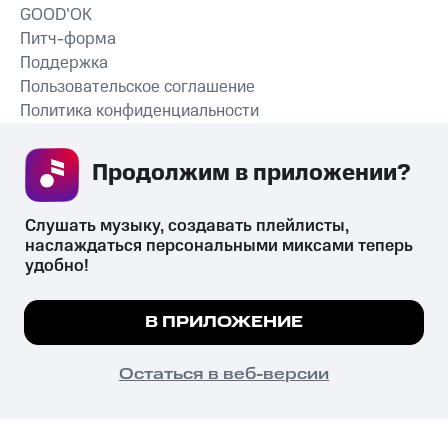
GOOD’OK
Питч-форма
Поддержка
Пользовательское соглашение
Политика конфиденциальности
Рекомендательные технологии
Продолжим в приложении? 
СКАЧАТЬ ПРИЛОЖЕНИЕ
Слушать музыку, создавать плейлисты, 
наслаждаться персональными миксами теперь 
удобно!
Незаконное потребление наркотических средств,
психотропных веществ, их аналогов причиняет вред здоровью,
Мы используем куки, чтобы на сайте все
В ПРИЛОЖЕНИЕ
их незаконный оборот запрещён и влечёт установленную
работало.
Подробнее
законодательством ответственность.
© 2026 ООО «КИОН».
ПОНЯТНО
Остаться в веб-версии
Все права защищены
18+
Главная
В приложение
Избранное