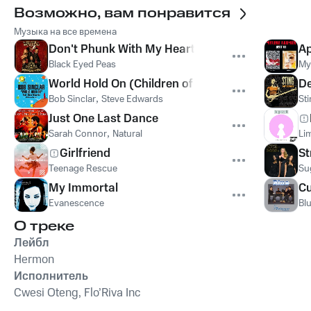
Возможно, вам понравится
Музыка на все времена
Don't Phunk With My Heart
Ap
Black Eyed Peas
My
World Hold On (Children of the Sky)
De
Bob Sinclar
,
Steve Edwards
St
Just One Last Dance
Sarah Connor
,
Natural
Lim
Girlfriend
St
Teenage Rescue
Su
My Immortal
Cu
Evanescence
Bl
О треке
Лейбл
Hermon
Исполнитель
Cwesi Oteng, Flo’Riva Inc