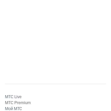
MTС Live
MTС Premium
Мой МТС