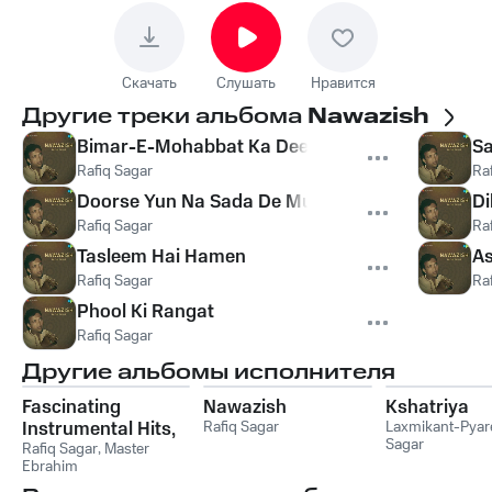
Скачать
Слушать
Нравится
Другие треки альбома
Nawazish
Bimar-E-Mohabbat Ka Deedar To Kar Jao
Sa
Rafiq Sagar
Ra
Doorse Yun Na Sada De Mujhko
Di
Rafiq Sagar
Ra
Tasleem Hai Hamen
As
Rafiq Sagar
Ra
Phool Ki Rangat
Rafiq Sagar
Другие альбомы исполнителя
Fascinating
Nawazish
Kshatriya
Instrumental Hits,
Rafiq Sagar
Laxmikant-Pyare
Sagar
Vol, 1 & 2
Rafiq Sagar
,
Master
Ebrahim