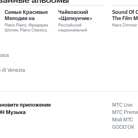
ванные альбомы
Самые Красивые
Чайковский
Sound Of 
Мелодии на
«Щелкунчик»
The Film M
Пианино
Hans Zim
Piano Piano
,
Фридерик
Российский
Hans Zimmer
Шопен
,
Piano Classics
,
национальный
Пианино
молодежный
симфонический
оркестр
sics
 di Venezia
ановите приложение
MTС Live
Н Музыка
MTС Prem
Мой МТС
GOOD’OK