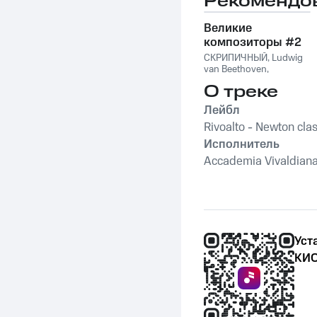
Рекомендо
Великие
композиторы #2
СКРИПИЧНЫЙ
,
Ludwig
van Beethoven
,
Фридерик Шопен
,
О треке
Франц Шуберт
,
Vivaldi
String Orchestra
,
Лейбл
Антонио Вивальди
Rivoalto - Newton clas
Исполнитель
Accademia Vivaldiana
Уст
КИО