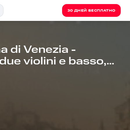
30 ДНЕЙ БЕСПЛАТНО
 di Venezia -
due violini e basso,
llegro