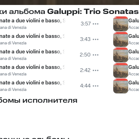
ки альбома
Galuppi: Trio Sonatas
ate a due violini e basso, Sonata No. 1 in A: I. Allegro
Galu
3:57
ana di Venezia
Accad
nate a due violini e basso, Sonata No. 1 in A: II. Adagio
Galu
3:43
ana di Venezia
Accad
ate a due violini e basso, Sonata No. 1 in A: III. Allegro
Galu
2:50
ana di Venezia
Accad
ate a due violini e basso, Sonata No. 2 in F: I. Allegro
Galu
2:42
ana di Venezia
Accad
nate a due violini e basso, Sonata No. 2 in F: II. Larghetto
Galu
4:44
ana di Venezia
Accad
бомы исполнителя