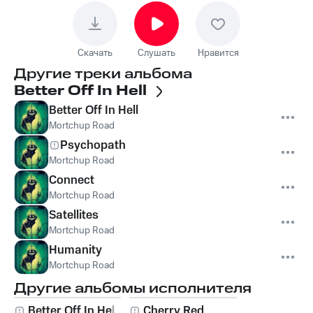
Скачать
Слушать
Нравится
Другие треки альбома
Better Off In Hell
Better Off In Hell
Mortchup Road
Psychopath
Mortchup Road
Connect
Mortchup Road
Satellites
Mortchup Road
Humanity
Mortchup Road
Другие альбомы исполнителя
Better Off In Hell
Cherry Red