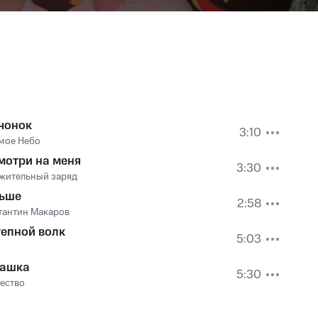
чонок
3:10
мое Небо
мотри на меня
3:30
жительный заряд
ьше
2:58
тантин Макаров
тепной волк
5:03
ашка
5:30
ество