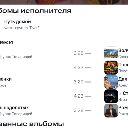
бомы исполнителя
Путь домой
Фолк-группа "Русь"
еки
Вол
3:28
Группа Товарищей
Седь
Пос
4:22
Поло
шёнки
Дал
3:29
ров
Конс
С
4:23
Игра
ен недопетых
Ром
3:28
Группа Товарищей
Рожд
ванные альбомы