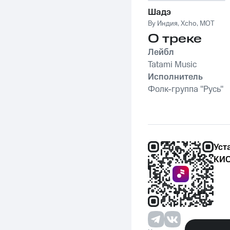
Шадэ
By Индия
,
Xcho
,
MOT
О треке
Лейбл
Tatami Music
Исполнитель
Фолк-группа "Русь"
Уст
КИО