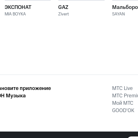
ЭКСПОНАТ
GAZ
Мальборо
MIA BOYKA
Zivert
SAYAN
ановите приложение
MTС Live
Н Музыка
MTС Prem
Мой МТС
GOOD’OK