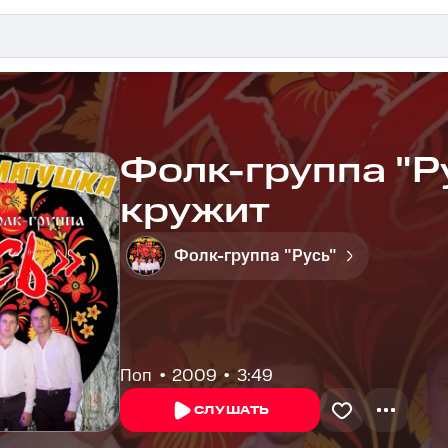
Фолк-группа "Ру
кружит
Фолк-группа "Русь"
Поп
2009
3:49
СЛУШАТЬ