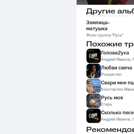
Другие аль
Землица-
матушка
Фолк-группа "Русь"
Похожие тр
Голова2уха
Андрей Иванов
,
Любви свеча
Рождество
Свари мне п
Константин Мака
Русь моя
Егерь
Сколько пес
Андрей Иванов
,
Рекомендо