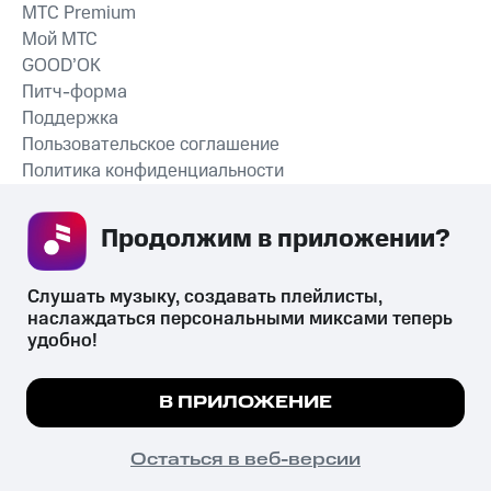
MTС Premium
Мой МТС
GOOD’OK
Питч-форма
Поддержка
Пользовательское соглашение
Политика конфиденциальности
Рекомендательные технологии
Продолжим в приложении? 
СКАЧАТЬ ПРИЛОЖЕНИЕ
Слушать музыку, создавать плейлисты, 
наслаждаться персональными миксами теперь 
удобно!
Незаконное потребление наркотических средств,
психотропных веществ, их аналогов причиняет вред здоровью,
Мы используем куки, чтобы на сайте все
В ПРИЛОЖЕНИЕ
их незаконный оборот запрещён и влечёт установленную
работало.
Подробнее
законодательством ответственность.
© 2026 ООО «КИОН».
ПОНЯТНО
Остаться в веб-версии
Все права защищены
18+
Главная
В приложение
Избранное