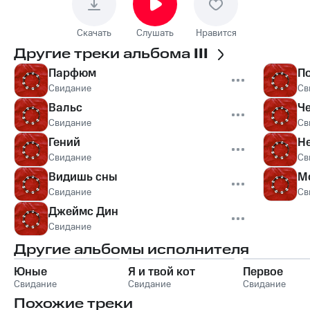
Скачать
Слушать
Нравится
Другие треки альбома
III
Парфюм
П
Свидание
Св
Вальс
Ч
Свидание
Св
Гений
Н
Свидание
Св
Видишь сны
М
Свидание
Св
Джеймс Дин
Свидание
Другие альбомы исполнителя
Юные
Я и твой кот
Первое
Свидание
Свидание
Свидание
Похожие треки