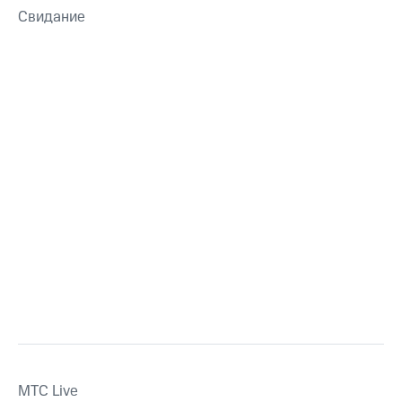
Свидание
MTС Live