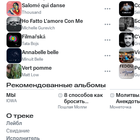
Salomé qui danse
Co
Thousand
Sé
Ho Fatto L'amore Con Me
Б
Michelle Gurevich
Bo
Filmařská
C'
Tata Bojs
Gr
Annabelle belle
Vi
Minuit Belle
Be
Vert pomme
Pe
Matt Low
Gu
Рекомендованные альбомы
МЫ
8 способов как
Молитвы
IOWA
бросить...
Анекдоты
Пошлая Молли
Монеточка
О треке
Лейбл
Свидание
Исполнитель