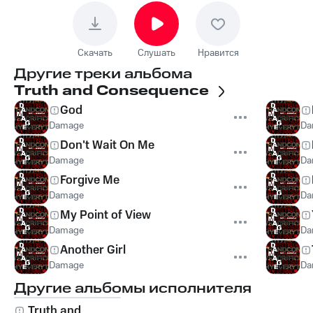
Скачать
Слушать
Нравится
Другие треки альбома
Truth and Consequence
God
Damage
Da
Don't Wait On Me
Damage
Da
Forgive Me
Damage
Da
My Point of View
Damage
Da
Another Girl
Damage
Da
Другие альбомы исполнителя
Truth and