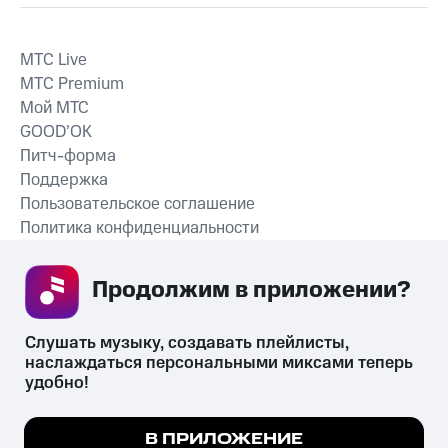
MTС Live
MTС Premium
Мой МТС
GOOD’OK
Питч-форма
Поддержка
Пользовательское соглашение
Политика конфиденциальности
Рекомендательные технологии
Продолжим в приложении? 
СКАЧАТЬ ПРИЛОЖЕНИЕ
Слушать музыку, создавать плейлисты, 
наслаждаться персональными миксами теперь 
удобно!
Незаконное потребление наркотических средств,
психотропных веществ, их аналогов причиняет вред здоровью,
Мы используем куки, чтобы на сайте все
В ПРИЛОЖЕНИЕ
их незаконный оборот запрещён и влечёт установленную