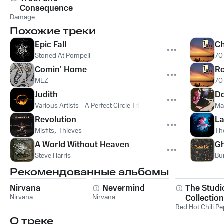
Consequence
Damage
Похожие треки
Epic Fall
Ch
Stoned At Pompeii
70
Comin' Home
R
MEZ
70
Judith
Do
Various Artists - A Perfect Circle Tribute
Ma
Revolution
La
Misfits
,
Thieves
Th
A World Without Heaven
G
Steve Harris
Bu
Рекомендованные альбомы
Nirvana
Nevermind
The Studi
Nirvana
Nirvana
Collection
Red Hot Chili P
О треке