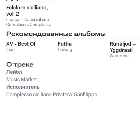
Folclore siciliano,
vol. 2
Franco Li Causi e il suo
Complesso
,
Complesso
siciliano Privitera-
Рекомендованные альбомы
Sanfilippo
,
Complesso
Santonocito, Franco Li
XV - Best Of
Futha
Runaljod –
Causi e il suo
Complesso, Complesso
faun
Heilung
Yggdrasil
siciliano Privitera-
Wardruna
Sanfilippo
,
Complesso
О треке
Santonocito
Лейбл
Music Market
Исполнитель
Complesso siciliano Privitera-Sanfilippo