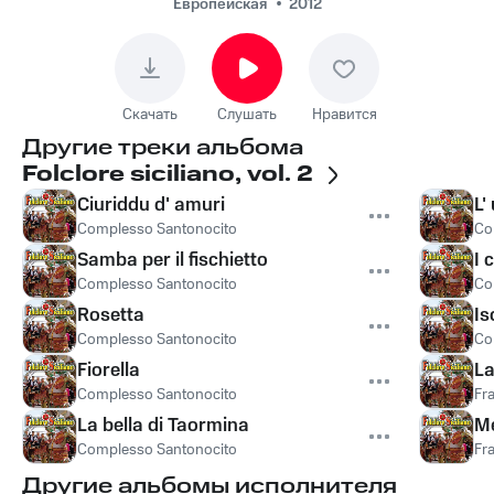
Европейская
2012
Скачать
Слушать
Нравится
Другие треки альбома
Folclore siciliano, vol. 2
Ciuriddu d' amuri
L'
Complesso Santonocito
Co
Samba per il fischietto
I 
Complesso Santonocito
Co
Rosetta
Is
Complesso Santonocito
Co
Fiorella
La
Complesso Santonocito
Fr
La bella di Taormina
Me
Complesso Santonocito
Fr
Другие альбомы исполнителя