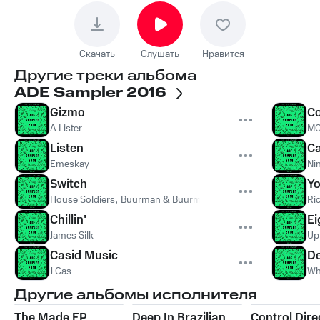
Скачать
Слушать
Нравится
Другие треки альбома
ADE Sampler 2016
Gizmo
Co
A Lister
MC
Listen
Ca
Emeskay
Ni
Switch
Yo
House Soldiers
,
Buurman & Buurman
Ri
Chillin'
Ei
James Silk
Up
Casid Music
De
J Cas
Wh
Другие альбомы исполнителя
The Made EP
Deep In Brazilian
Control Dire