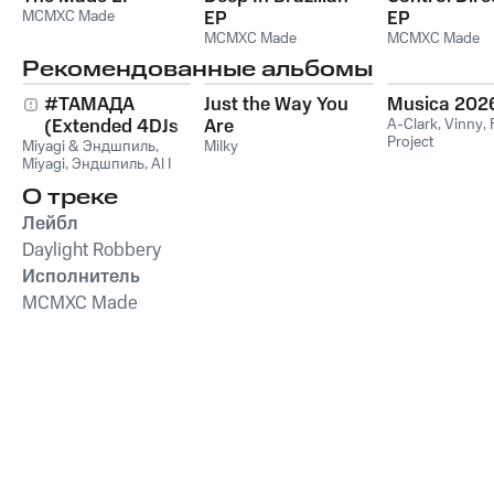
MCMXC Made
EP
EP
MCMXC Made
MCMXC Made
Рекомендованные альбомы
#ТАМАДА
Just the Way You
Musica 202
(Extended 4DJs
Are
A-Clark
,
Vinny
,
Project
Miyagi & Эндшпиль
Pack)
,
Milky
Miyagi
,
Эндшпиль
,
Al I
Bo
,
Wooshendoo
О треке
Лейбл
Daylight Robbery
Исполнитель
MCMXC Made