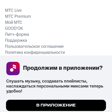
MTС Live
MTС Premium
Мой МТС
GOOD’OK
Питч-форма
Поддержка
Пользовательское соглашение
Политика конфиденциальности
Рекомендательные технологии
Продолжим в приложении? 
СКАЧАТЬ ПРИЛОЖЕНИЕ
Слушать музыку, создавать плейлисты, 
наслаждаться персональными миксами теперь 
удобно!
Незаконное потребление наркотических средств,
психотропных веществ, их аналогов причиняет вред здоровью,
Мы используем куки, чтобы на сайте все
В ПРИЛОЖЕНИЕ
их незаконный оборот запрещён и влечёт установленную
работало.
Подробнее
законодательством ответственность.