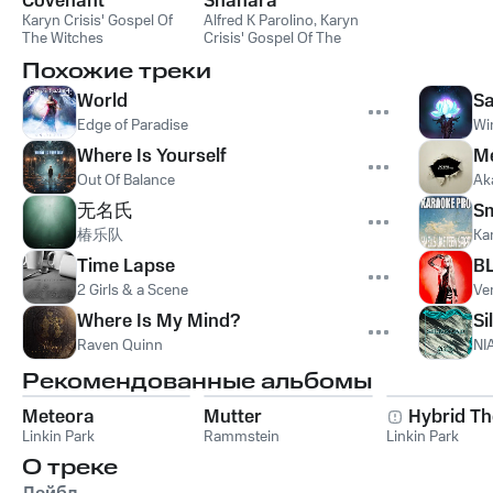
Covenant
Shanara
Karyn Crisis' Gospel Of
Alfred K Parolino
,
Karyn
The Witches
Crisis' Gospel Of The
Witches
Похожие треки
World
S
Edge of Paradise
Wi
Where Is Yourself
Me
Out Of Balance
Ak
无名氏
Sm
椿乐队
Ka
Time Lapse
B
2 Girls & a Scene
Ve
Where Is My Mind?
Si
Raven Quinn
NI
Рекомендованные альбомы
Meteora
Mutter
Hybrid Th
Linkin Park
Rammstein
Linkin Park
О треке