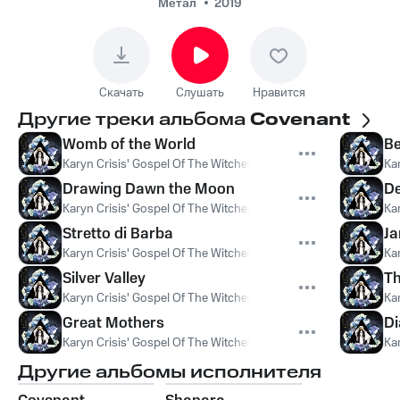
Метал
2019
Скачать
Слушать
Нравится
Другие треки альбома
Covenant
Womb of the World
B
Karyn Crisis' Gospel Of The Witches
Ka
Drawing Dawn the Moon
De
Karyn Crisis' Gospel Of The Witches
Ka
Stretto di Barba
Ja
Karyn Crisis' Gospel Of The Witches
Ka
Silver Valley
Th
Karyn Crisis' Gospel Of The Witches
Ka
Great Mothers
Di
Karyn Crisis' Gospel Of The Witches
Ka
Другие альбомы исполнителя