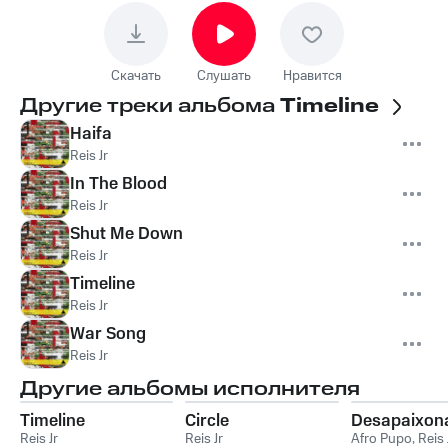
Скачать
Слушать
Нравится
Другие треки альбома
Timeline
Haifa
Reis Jr
In The Blood
Reis Jr
Shut Me Down
Reis Jr
Timeline
Reis Jr
War Song
Reis Jr
Другие альбомы исполнителя
Timeline
Circle
Desapaixon
Reis Jr
Reis Jr
Afro Pupo
,
Reis 