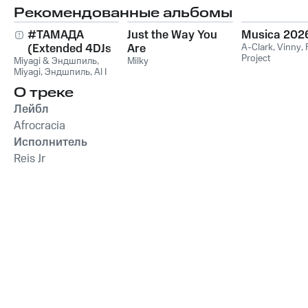
Рекомендованные альбомы
#ТАМАДА
Just the Way You
Musica 202
(Extended 4DJs
Are
A-Clark
,
Vinny
,
Project
Miyagi & Эндшпиль
Pack)
,
Milky
Miyagi
,
Эндшпиль
,
Al I
Bo
,
Wooshendoo
О треке
Лейбл
Afrocracia
Исполнитель
Reis Jr