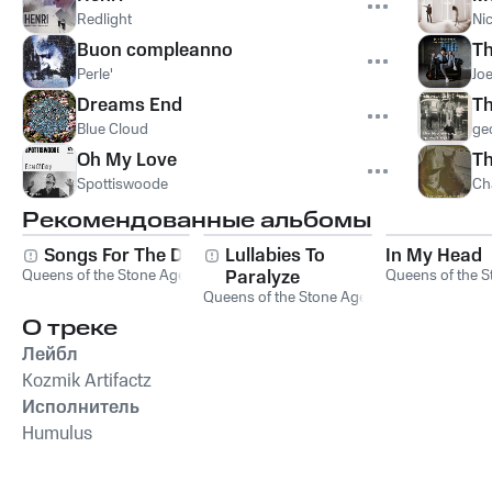
Redlight
Ni
Buon compleanno
Th
Perle'
Jo
Dreams End
Th
Blue Cloud
ge
Oh My Love
Th
Spottiswoode
Ch
Рекомендованные альбомы
Songs For The Deaf
Lullabies To
In My Head
Queens of the Stone Age
Paralyze
Queens of the S
Queens of the Stone Age
О треке
Лейбл
Kozmik Artifactz
Исполнитель
Humulus