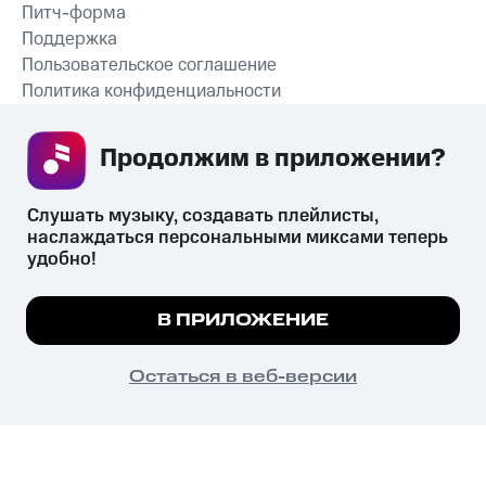
Питч-форма
Поддержка
Пользовательское соглашение
Политика конфиденциальности
Рекомендательные технологии
Продолжим в приложении? 
СКАЧАТЬ ПРИЛОЖЕНИЕ
Слушать музыку, создавать плейлисты, 
наслаждаться персональными миксами теперь 
удобно!
Незаконное потребление наркотических средств,
психотропных веществ, их аналогов причиняет вред здоровью,
Мы используем куки, чтобы на сайте все
В ПРИЛОЖЕНИЕ
их незаконный оборот запрещён и влечёт установленную
работало.
Подробнее
законодательством ответственность.
© 2026 ООО «КИОН».
ПОНЯТНО
Остаться в веб-версии
Все права защищены
18+
Главная
В приложение
Избранное