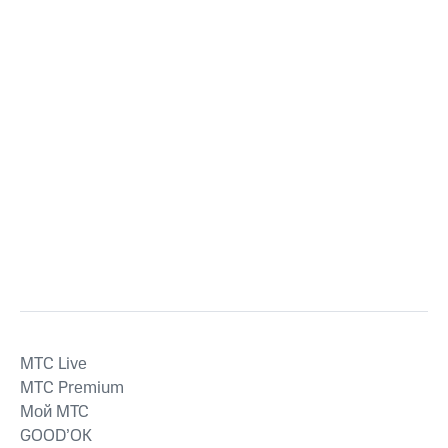
MTС Live
MTС Premium
Мой МТС
GOOD’OK