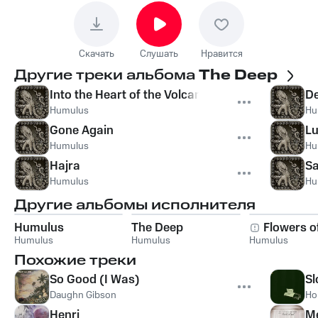
Скачать
Слушать
Нравится
Другие треки альбома
The Deep
Into the Heart of the Volcano Sun
De
Humulus
Hu
Gone Again
L
Humulus
Hu
Hajra
Sa
Humulus
Hu
Другие альбомы исполнителя
Humulus
The Deep
Flowers o
Humulus
Humulus
Humulus
Похожие треки
So Good (I Was)
Sl
Daughn Gibson
Ho
Henri
M