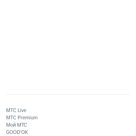
MTС Live
MTС Premium
Мой МТС
GOOD’OK