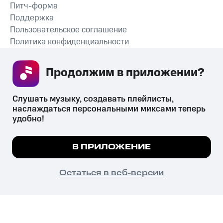
Питч-форма
Поддержка
Пользовательское соглашение
Политика конфиденциальности
Рекомендательные технологии
Продолжим в приложении? 
СКАЧАТЬ ПРИЛОЖЕНИЕ
Слушать музыку, создавать плейлисты, 
наслаждаться персональными миксами теперь 
удобно!
Незаконное потребление наркотических средств,
психотропных веществ, их аналогов причиняет вред здоровью,
Мы используем куки, чтобы на сайте все
В ПРИЛОЖЕНИЕ
их незаконный оборот запрещён и влечёт установленную
работало.
Подробнее
законодательством ответственность.
© 2026 ООО «КИОН».
ПОНЯТНО
Остаться в веб-версии
Все права защищены
18+
Главная
В приложение
Избранное