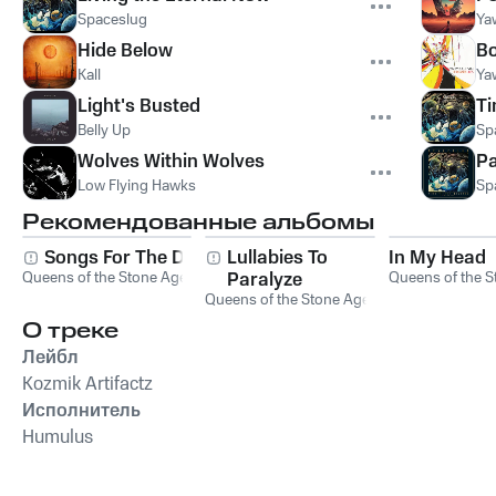
Spaceslug
Ya
Hide Below
Bo
Kall
Ya
Light's Busted
Ti
Belly Up
Sp
Wolves Within Wolves
Pa
Low Flying Hawks
Sp
Рекомендованные альбомы
Songs For The Deaf
Lullabies To
In My Head
Queens of the Stone Age
Paralyze
Queens of the S
Queens of the Stone Age
О треке
Лейбл
Kozmik Artifactz
Исполнитель
Humulus