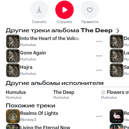
Скачать
Слушать
Нравится
Другие треки альбома
The Deep
Into the Heart of the Volcano Sun
De
Humulus
Hu
Gone Again
L
Humulus
Hu
Hajra
Sa
Humulus
Hu
Другие альбомы исполнителя
Humulus
The Deep
Flowers o
Humulus
Humulus
Humulus
Похожие треки
Realms Of Lights
Re
Monkey3
Ya
Living the Eternal Now
Ps