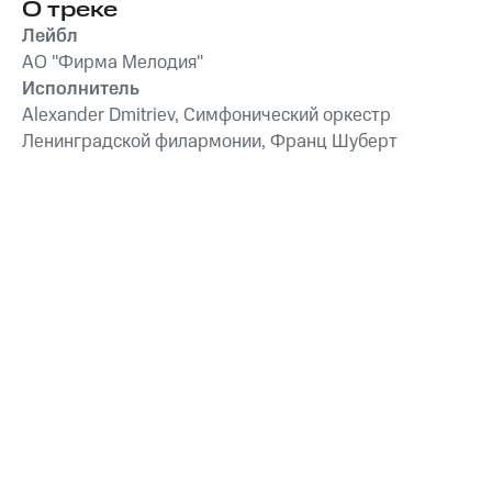
О треке
Франц Шуберт
,
Vivaldi
симфонически
String Orchestra
,
оркестр
Лейбл
Антонио Вивальди
АО "Фирма Мелодия"
Исполнитель
Alexander Dmitriev, Симфонический оркестр
Ленинградской филармонии, Франц Шуберт