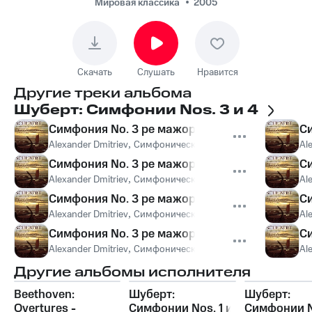
Шуберт - Симфония No. 4
Мировая классика
2005
до минор, D. 417: II.
Andante
Скачать
Слушать
Нравится
Другие треки альбома
Шуберт: Симфонии Nos. 3 и 4
Симфония No. 3 ре мажор, D. 200: I. Adagio mae
Си
Alexander Dmitriev
,
Симфонический оркестр Ленинградско
Al
Симфония No. 3 ре мажор, D. 200: II. Allegretto
Си
Alexander Dmitriev
,
Симфонический оркестр Ленинградско
Al
Симфония No. 3 ре мажор, D. 200: III. Menuetto
Си
Alexander Dmitriev
,
Симфонический оркестр Ленинградско
Al
Симфония No. 3 ре мажор, D. 200: IV. Presto - 
Си
Alexander Dmitriev
,
Симфонический оркестр Ленинградско
Al
Другие альбомы исполнителя
Beethoven:
Шуберт:
Шуберт:
Overtures -
Симфонии Nos. 1 и
Симфонии N