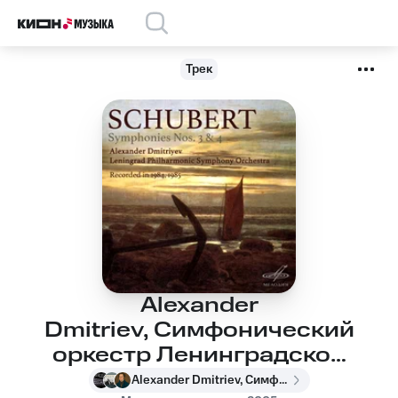
Трек
Alexander
Dmitriev, Симфонический
оркестр Ленинградской
филармонии, Франц
Alexander Dmitriev, Симфонический оркестр Ленинградской филармонии, Франц Шуберт