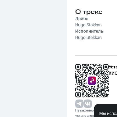
О треке
Лейбл
Hugo Stokkan
Исполнитель
Hugo Stokkan
Уст
КИО
Незаконное потребление 
Мы испол
установленную законода