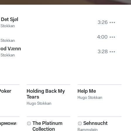
i Det Sjøl
3:26
 Stokkan
4:00
 Stokkan
God Vænn
3:28
 Stokkan
Poker
Holding Back My
Help Me
Tears
n
Hugo Stokkan
Hugo Stokkan
армоника!
The Platinum
Sehnsucht
Collection
Rammstein