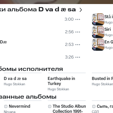
ки альбома
D va d æ sa
Stå 
3:00
Hugo
Siri
2:56
Hugo
e Dæ
En 
2:53
Hugo
3:26
бомы исполнителя
D va d æ sa
Earthquake in
Busted in 
Turkey
Hugo Stokkan
Hugo Stokka
Hugo Stokkan
ванные альбомы
Nevermind
The Studio Album
Сыпь, г
Collection 1991-
Nirvana
СДП