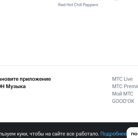
2011
Red Hot Chili Peppers
ановите приложение
MTС Live
Н Музыка
MTС Prem
Мой МТС
GOOD’OK
наркотических средств, психотропных веществ, их аналогов причиня
ьзуем куки, чтобы на сайте все работало.
Подробнее
ПО
тельством ответственность.