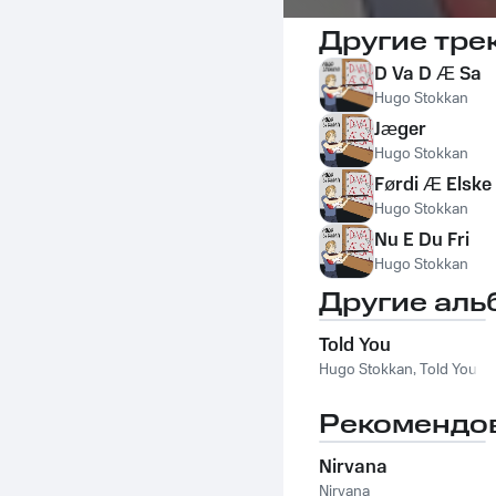
Другие тре
D Va D Æ Sa
Hugo Stokkan
Jæger
Hugo Stokkan
Førdi Æ Elsk
Hugo Stokkan
Nu E Du Fri
Hugo Stokkan
Другие аль
Told You
Hugo Stokkan
,
Told You
Рекомендо
Nirvana
Nirvana