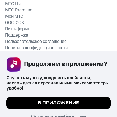
MTС Live
MTС Premium
Мой МТС
GOOD’OK
Питч-форма
Поддержка
Пользовательское соглашение
Политика конфиденциальности
Рекомендательные технологии
Продолжим в приложении? 
СКАЧАТЬ ПРИЛОЖЕНИЕ
Слушать музыку, создавать плейлисты, 
наслаждаться персональными миксами теперь 
удобно!
Незаконное потребление наркотических средств,
психотропных веществ, их аналогов причиняет вред здоровью,
Мы используем куки, чтобы на сайте все
В ПРИЛОЖЕНИЕ
их незаконный оборот запрещён и влечёт установленную
работало.
Подробнее
законодательством ответственность.
© 2026 ООО «КИОН».
ПОНЯТНО
Остаться в веб-версии