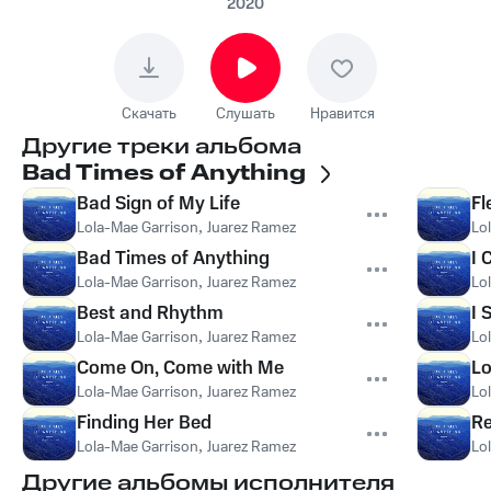
2020
Скачать
Слушать
Нравится
Другие треки альбома
Bad Times of Anything
Bad Sign of My Life
Fl
Lola-Mae Garrison
,
Juarez Ramez
Lo
Bad Times of Anything
I 
Lola-Mae Garrison
,
Juarez Ramez
Lo
Best and Rhythm
I 
Lola-Mae Garrison
,
Juarez Ramez
Lo
Come On, Come with Me
Lo
Lola-Mae Garrison
,
Juarez Ramez
Lo
Finding Her Bed
Re
Lola-Mae Garrison
,
Juarez Ramez
Lo
Другие альбомы исполнителя