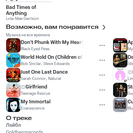
Bad Times of
Anything
Lola-Mae Garrison
Возможно, вам понравится
Музыка на все времена
Don't Phunk With My Heart
Ap
Black Eyed Peas
My
World Hold On (Children of the Sky)
De
Bob Sinclar
,
Steve Edwards
St
Just One Last Dance
Sarah Connor
,
Natural
Lim
Girlfriend
St
Teenage Rescue
Su
My Immortal
Cu
Evanescence
Bl
О треке
Лейбл
Goldbergrecords