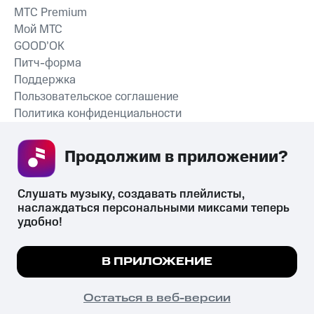
MTС Premium
Мой МТС
GOOD’OK
Питч-форма
Поддержка
Пользовательское соглашение
Политика конфиденциальности
Рекомендательные технологии
Продолжим в приложении? 
СКАЧАТЬ ПРИЛОЖЕНИЕ
Слушать музыку, создавать плейлисты, 
наслаждаться персональными миксами теперь 
удобно!
Незаконное потребление наркотических средств,
психотропных веществ, их аналогов причиняет вред здоровью,
Мы используем куки, чтобы на сайте все
В ПРИЛОЖЕНИЕ
их незаконный оборот запрещён и влечёт установленную
работало.
Подробнее
законодательством ответственность.
© 2026 ООО «КИОН».
ПОНЯТНО
Остаться в веб-версии
Все права защищены
18+