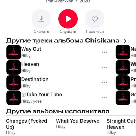
Рэп и хип-хоп
2020
Скачать
Слушать
Нравится
Другие треки альбома
Chisikana
Way Out
N
Hillzy
Hil
Heaven
Wi
Hillzy
Hil
Destination
Pr
Hillzy
Hil
Take Your Time
G
Hillzy
,
ycee
Hil
Другие альбомы исполнителя
Changes (Fvcked
What You Deserve
Straight Out
Up)
Hillzy
Heaven
Hillzy
Hillzy