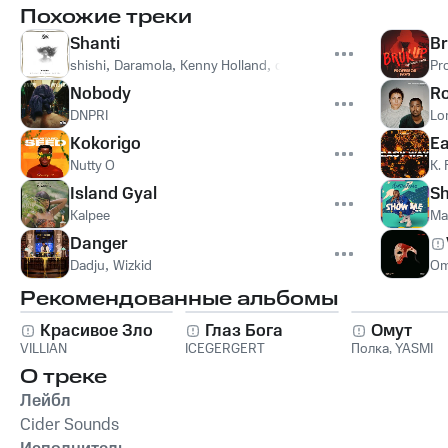
Похожие треки
Shanti
Br
shishi
,
Daramola
,
Kenny Holland
,
david meli
Pr
Nobody
Ro
DNPRI
Lo
Kokorigo
E
Nutty O
K. 
Island Gyal
S
Kalpee
Mar
Danger
Dadju
,
Wizkid
Om
Рекомендованные альбомы
Красивое Зло
Глаз Бога
Омут
VILLIAN
ICEGERGERT
Полка
,
YASMI
О треке
Лейбл
Cider Sounds