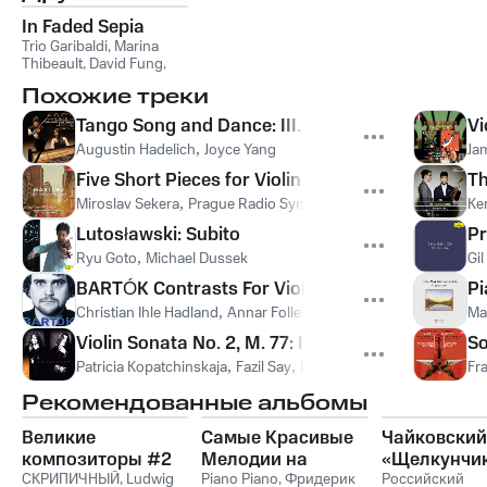
In Faded Sepia
Trio Garibaldi
,
Marina
Thibeault
,
David Fung
,
Jose Franch-Ballester
Похожие треки
Tango Song and Dance: III. Dance
Vi
Augustin Hadelich
,
Joyce Yang
Ja
Five Short Pieces for Violin and Piano, H. 184: I.
Th
Miroslav Sekera
,
Prague Radio Symphony Orchestra
,
Josef Sp
Ke
Lutosławski: Subito
Pr
Ryu Goto
,
Michael Dussek
Gi
BARTÓK Contrasts For Violin, Clarinet And Piano
Pi
Christian Ihle Hadland
,
Annar Follesø
,
Björn Nyman
,
Бела Бар
Ma
Violin Sonata No. 2, M. 77: III. Perpetuum mobile.
So
Patricia Kopatchinskaja
,
Fazil Say
,
Морис Равель
Fra
Рекомендованные альбомы
Великие
Самые Красивые
Чайковский
композиторы #2
Мелодии на
«Щелкунчи
СКРИПИЧНЫЙ
,
Ludwig
Пианино
Piano Piano
,
Фридерик
Российский