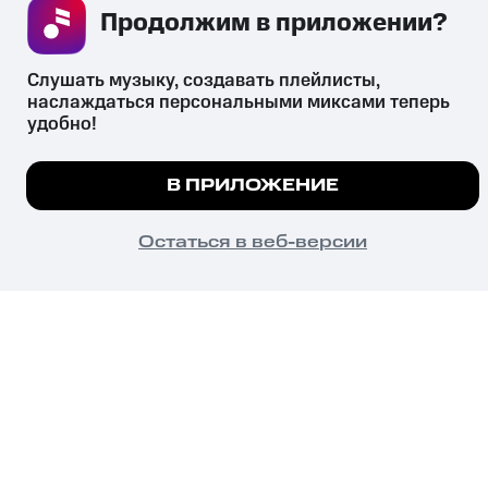
Продолжим в приложении? 
Незаконное потребление наркотических средств,
психотропных веществ, их аналогов причиняет вред здоровью,
Слушать музыку, создавать плейлисты, 
их незаконный оборот запрещён и влечёт установленную
наслаждаться персональными миксами теперь 
законодательством ответственность.
удобно!
© 2026 ООО «КИОН».
Все права защищены
18+
Мы используем куки, чтобы на сайте все работало.
В ПРИЛОЖЕНИЕ
Подробнее
ПОНЯТНО
Остаться в веб-версии
Главная
В приложение
Избранное