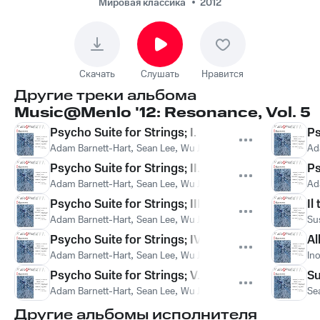
Ballester, Arnaud
Мировая классика
2012
Sussmann, Gloria
Chien - Trio for
Clarinet, Violin, and
Скачать
Слушать
Нравится
Piano; I. Freylakh
Другие треки альбома
Music@Menlo '12: Resonance, Vol. 5
Psycho Suite for Strings; I. Prelude
Ps
Adam Barnett-Hart
,
Sean Lee
,
Wu Jie
,
Kristin Lee
,
Paul Neubau
Ad
Psycho Suite for Strings; II. The Madhouse
Ps
Adam Barnett-Hart
,
Sean Lee
,
Wu Jie
,
Kristin Lee
,
Paul Neubau
Ad
Psycho Suite for Strings; III. The Murder
Il
Adam Barnett-Hart
,
Sean Lee
,
Wu Jie
,
Kristin Lee
,
Paul Neubau
Su
Psycho Suite for Strings; IV. The Water
Al
Adam Barnett-Hart
,
Sean Lee
,
Wu Jie
,
Kristin Lee
,
Paul Neubau
In
Psycho Suite for Strings; V. The Swamp
Su
Adam Barnett-Hart
,
Sean Lee
,
Wu Jie
,
Kristin Lee
,
Paul Neubau
Se
Другие альбомы исполнителя