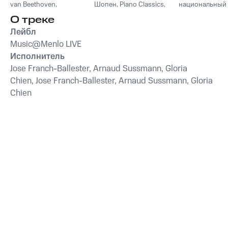
van Beethoven
,
Шопен
,
Piano Classics
,
национальный
Фридерик Шопен
,
Пианино
молодежный
О треке
Франц Шуберт
,
Vivaldi
симфонически
String Orchestra
,
оркестр
Лейбл
Антонио Вивальди
Music@Menlo LIVE
Исполнитель
Jose Franch-Ballester, Arnaud Sussmann, Gloria
Chien, Jose Franch-Ballester, Arnaud Sussmann, Gloria
Chien