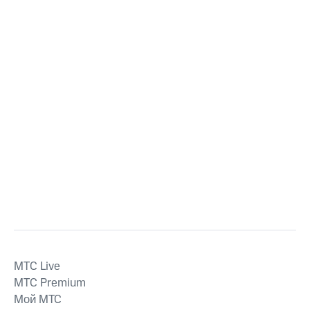
MTС Live
MTС Premium
Мой МТС