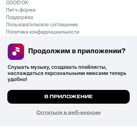
GOOD’OK
Питч-форма
Поддержка
Пользовательское соглашение
Политика конфиденциальности
Рекомендательные технологии
Продолжим в приложении? 
СКАЧАТЬ ПРИЛОЖЕНИЕ
Слушать музыку, создавать плейлисты, 
наслаждаться персональными миксами теперь 
удобно!
Незаконное потребление наркотических средств,
психотропных веществ, их аналогов причиняет вред здоровью,
Мы используем куки, чтобы на сайте все
В ПРИЛОЖЕНИЕ
их незаконный оборот запрещён и влечёт установленную
работало.
Подробнее
законодательством ответственность.
© 2026 ООО «КИОН».
ПОНЯТНО
Остаться в веб-версии
Все права защищены
18+
Главная
В приложение
Избранное