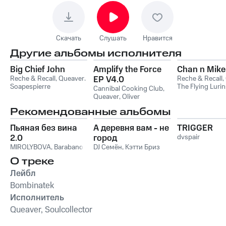
Скачать
Слушать
Нравится
Другие альбомы исполнителя
Big Chief John
Amplify the Force
Chan n Mike
Reche & Recall
,
Queaver
,
EP V4.0
Reche & Recall
,
Soapespierre
The Flying Luri
Cannibal Cooking Club
,
Queaver
,
Oliver
Rosemann
Рекомендованные альбомы
Пьяная без вина
А деревня вам - не
TRIGGER
2.0
город
dvspair
MIROLYBOVA
,
Barabanov
DJ Семён
,
Кэтти Бриз
О треке
Лейбл
Bombinatek
Исполнитель
Queaver, Soulcollector