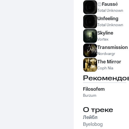
Faussé
Total Unknown
Unfeeling
Total Unknown
Skyline
Vortex
Transmission 
Nordvargr
The Mirror
Coph Nia
Рекомендо
Filosofem
Burzum
О треке
Лейбл
Byelobog