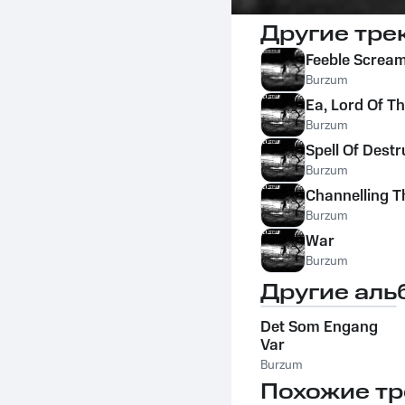
Другие тре
Feeble Screa
Burzum
Ea, Lord Of T
Burzum
Spell Of Destr
Burzum
Channelling T
Burzum
War
Burzum
Другие аль
Det Som Engang
Var
Burzum
Похожие тр