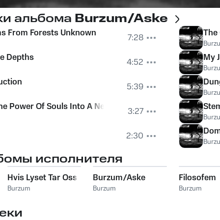
ки альбома
Burzum/Aske
ms From Forests Unknown
The 
7:28
Burz
he Depths
My J
4:52
Burz
uction
Dun
5:39
Burz
he Power Of Souls Into A New God
Ste
3:27
Burz
Dom
2:30
Burz
бомы исполнителя
Hvis Lyset Tar Oss
Burzum/Aske
Filosofem
Burzum
Burzum
Burzum
еки