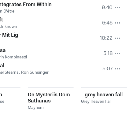
ntegrates From Within
9:40
n D'être
ft
6:46
l Unknown
 Mit Lig
10:22
sa
5:18
in Kombinaatti
al
5:07
el Stearns
,
Ron Sunsinger
p
De Mysteriis Dom
...grey heaven fall
Sathanas
lse
Grey Heaven Fall
Mayhem