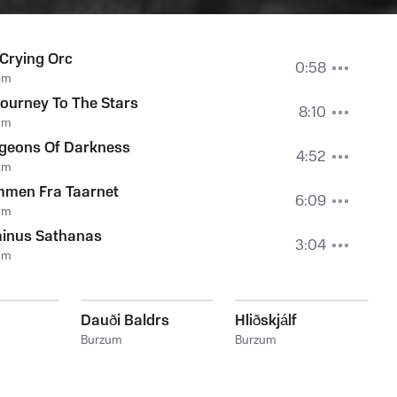
Crying Orc
0:58
um
ourney To The Stars
8:10
um
geons Of Darkness
4:52
um
mmen Fra Taarnet
6:09
um
inus Sathanas
3:04
um
Dauði Baldrs
Hliðskjálf
Burzum
Burzum