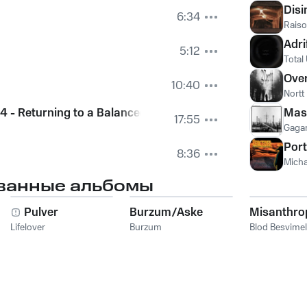
Disi
6:34
Raiso
Adri
5:12
Tota
Over
10:40
Nortt
4 - Returning to a Balanced Existence
Mas
17:55
Gagar
Port
8:36
Micha
ванные альбомы
Pulver
Burzum/Aske
Misanthro
Lifelover
Burzum
Blod Besvime