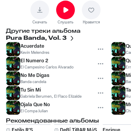
Скачать
Слушать
Нравится
Другие треки альбома
Pura Banda, Vol. 3
Acuerdate
Qu
Kevin Melendres
Ca
El Numero 2
Qu
El Campesino Carlos Alvarado
Er
No Me Digas
Mi
Banda candela
Ba
Tu Sin Mi
Ta
Gabriela Berumen
,
El Flaco Elizalde
Ru
Ojala Que No
M
El Compa Julian
Ch
Рекомендованные альбомы
Estilo R'S
DeBÍ TiRAR MáS
Enrique