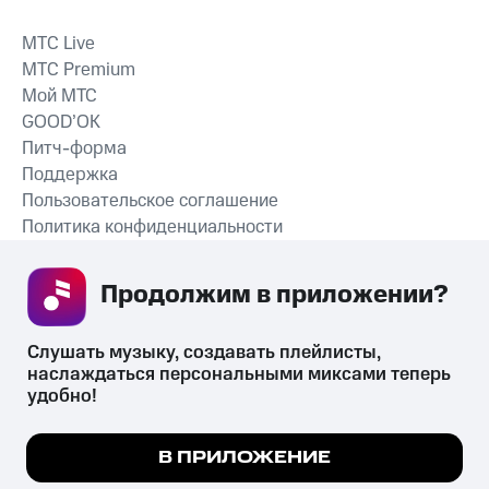
MTС Live
MTС Premium
Мой МТС
GOOD’OK
Питч-форма
Поддержка
Пользовательское соглашение
Политика конфиденциальности
Рекомендательные технологии
Продолжим в приложении? 
СКАЧАТЬ ПРИЛОЖЕНИЕ
Слушать музыку, создавать плейлисты, 
наслаждаться персональными миксами теперь 
удобно!
Незаконное потребление наркотических средств,
психотропных веществ, их аналогов причиняет вред здоровью,
Мы используем куки, чтобы на сайте все
В ПРИЛОЖЕНИЕ
их незаконный оборот запрещён и влечёт установленную
работало.
Подробнее
законодательством ответственность.