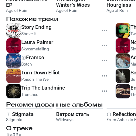
EP
Winter's Woes
Hourglass
Age of Ruin
Age of Ruin
Age of Ruin
Похожие треки
Story Ending
Th
Shove It
Tw
Laura Palmer
No
Skycamefalling
Sk
Framce
A
Botch
Ma
Turn Down Elliot
Se
Poison The Well
Bu
Trip The Landmine
En
Trenches
Th
Рекомендованные альбомы
Stigmata
Ветром стать
Reflectio
Stigmata
Wildways
From Ashes to 
О треке
Лейбл