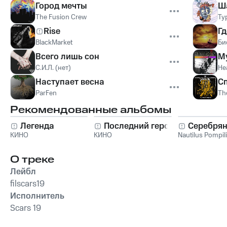
Город мечты
Ш
The Fusion Crew
Ту
Rise
Г
BlackMarket
Би
Всего лишь сон
М
С.И.Л. (нет)
He
Наступает весна
Сп
ParFen
Th
Рекомендованные альбомы
Легенда
Последний герой
Серебрян
КИНО
КИНО
Nautilus Pompil
О треке
Лейбл
filscars19
Исполнитель
Scars 19