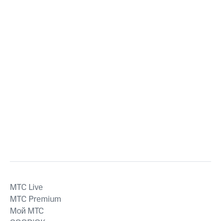
MTС Live
MTС Premium
Мой МТС