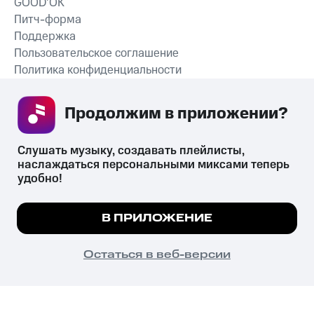
GOOD’OK
Питч-форма
Поддержка
Пользовательское соглашение
Политика конфиденциальности
Рекомендательные технологии
Продолжим в приложении? 
СКАЧАТЬ ПРИЛОЖЕНИЕ
Слушать музыку, создавать плейлисты, 
наслаждаться персональными миксами теперь 
удобно!
Незаконное потребление наркотических средств,
психотропных веществ, их аналогов причиняет вред здоровью,
Мы используем куки, чтобы на сайте все
В ПРИЛОЖЕНИЕ
их незаконный оборот запрещён и влечёт установленную
работало.
Подробнее
законодательством ответственность.
© 2026 ООО «КИОН».
ПОНЯТНО
Остаться в веб-версии
Все права защищены
18+
Главная
В приложение
Избранное