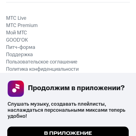
MTС Live
MTС Premium
Мой МТС
GOOD’OK
Питч-форма
Поддержка
Пользовательское соглашение
Политика конфиденциальности
Рекомендательные технологии
Продолжим в приложении? 
СКАЧАТЬ ПРИЛОЖЕНИЕ
Слушать музыку, создавать плейлисты, 
наслаждаться персональными миксами теперь 
удобно!
Незаконное потребление наркотических средств,
психотропных веществ, их аналогов причиняет вред здоровью,
Мы используем куки, чтобы на сайте все
В ПРИЛОЖЕНИЕ
их незаконный оборот запрещён и влечёт установленную