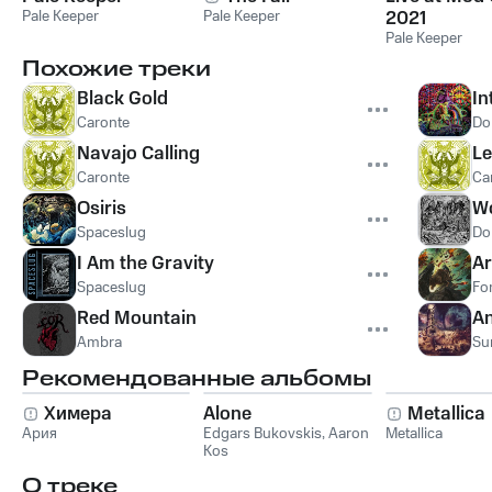
Pale Keeper
Pale Keeper
2021
Pale Keeper
Похожие треки
Black Gold
In
Caronte
Do
Navajo Calling
Le
Caronte
Ca
Osiris
Wo
Spaceslug
Do
I Am the Gravity
Ar
Spaceslug
Fo
Red Mountain
An
Ambra
Su
Рекомендованные альбомы
Химера
Alone
Metallica
Ария
Edgars Bukovskis
,
Aaron
Metallica
Kos
О треке