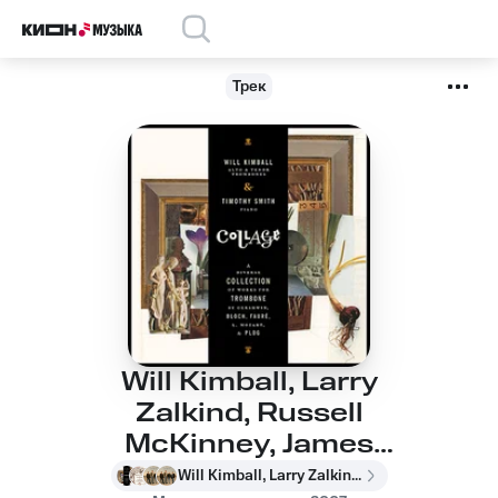
Трек
Will Kimball, Larry
Zalkind, Russell
McKinney, James
Nova - Trombone
Will Kimball, Larry Zalkind, Russell McKinney, James Nova