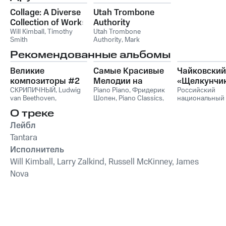
Collage: A Diverse
Utah Trombone
Collection of Works
Authority
for Trombone by
Will Kimball
,
Timothy
Utah Trombone
Smith
Authority
,
Mark
Gershwin, Bloch,
Ammons
,
Will Kimball
,
Fauré, L. Mozart, &
Рекомендованные альбомы
Russell McKinney
,
James
Plog
Nova
Великие
Самые Красивые
Чайковский
композиторы #2
Мелодии на
«Щелкунчи
СКРИПИЧНЫЙ
,
Ludwig
Пианино
Piano Piano
,
Фридерик
Российский
van Beethoven
,
Шопен
,
Piano Classics
,
национальный
Фридерик Шопен
,
Пианино
молодежный
О треке
Франц Шуберт
,
Vivaldi
симфонически
String Orchestra
,
оркестр
Лейбл
Антонио Вивальди
Tantara
Исполнитель
Will Kimball, Larry Zalkind, Russell McKinney, James
Nova