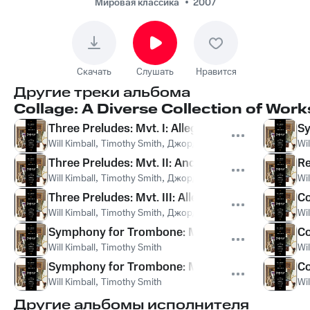
Quartet No. 1,
Мировая классика
2007
"Densities": Mvt. IV:
Allegro
Скачать
Слушать
Нравится
Другие треки альбома
Collage: A Diverse Collection of Work
Three Preludes: Mvt. I: Allegro ben ritmato e dec
Sy
Will Kimball
,
Timothy Smith
,
Джордж Гершвин
Wil
Three Preludes: Mvt. II: Andante con moto e poc
Re
Will Kimball
,
Timothy Smith
,
Джордж Гершвин
Wil
Three Preludes: Mvt. III: Allegro ben ritmato e de
Co
Will Kimball
,
Timothy Smith
,
Джордж Гершвин
Wil
Symphony for Trombone: Mvt. I: Maestoso
Co
Will Kimball
,
Timothy Smith
Wil
Symphony for Trombone: Mvt. II: Agitato
Co
Will Kimball
,
Timothy Smith
Wil
Другие альбомы исполнителя