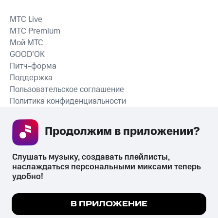
MTС Live
MTС Premium
Мой МТС
GOOD’OK
Питч-форма
Поддержка
Пользовательское соглашение
Политика конфиденциальности
Рекомендательные технологии
Продолжим в приложении? 
СКАЧАТЬ ПРИЛОЖЕНИЕ
Слушать музыку, создавать плейлисты, 
наслаждаться персональными миксами теперь 
удобно!
Незаконное потребление наркотических средств,
психотропных веществ, их аналогов причиняет вред здоровью,
Мы используем куки, чтобы на сайте все
В ПРИЛОЖЕНИЕ
их незаконный оборот запрещён и влечёт установленную
работало.
Подробнее
законодательством ответственность.