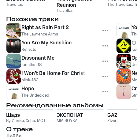
Travoltas
Reunion
The Travoltas
,
T
Travoltas
Похожие треки
Right as Rain Part 2
Yo
The Lawrence Arms
Th
You Are My Sunshine
Reflector
Ko
Dissonant Me
Op
Junction 18
Use
I Won't Be Home For Christmas
Ne
blink-182
Mx
Hope
Cr
The Undecided
St
Рекомендованные альбомы
Шадэ
ЭКСПОНАТ
GAZ
By Индия
,
Xcho
,
MOT
MIA BOYKA
Zivert
О треке
Лейбл