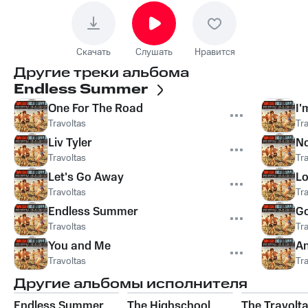
Скачать
Слушать
Нравится
Другие треки альбома
Endless Summer
One For The Road
I'
Travoltas
Tr
Liv Tyler
No
Travoltas
Tr
Let's Go Away
Lo
Travoltas
Tr
Endless Summer
G
Travoltas
Tr
You and Me
An
Travoltas
Tr
Другие альбомы исполнителя
Endless Summer
The Highschool
The Travolt