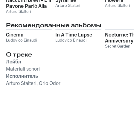
Racconti Brevi - E Il
Syriarise
Flowers
Pavone Parló Alla
Arturo Stalteri
Arturo Stalteri
Luna
Arturo Stalteri
Рекомендованные альбомы
Cinema
In A Time Lapse
Nocturne: T
Ludovico Einaudi
Ludovico Einaudi
Anniversary
Collection
Secret Garden
О треке
Лейбл
Materiali sonori
Исполнитель
Arturo Stalteri, Orio Odori