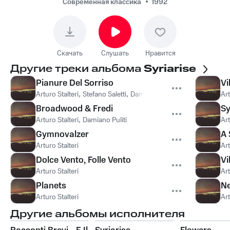
Современная классика
1992
Скачать
Слушать
Нравится
Другие треки альбома
Syriarise
Pianure Del Sorriso
Vi
Arturo Stalteri
,
Stefano Saletti
,
Damiano Puliti
,
Orio Odori
,
Patri
Art
Broadwood & Fredi
Sy
Arturo Stalteri
,
Damiano Puliti
Art
Gymnovalzer
A 
Arturo Stalteri
Art
Dolce Vento, Folle Vento
Vi
Arturo Stalteri
Art
Planets
Ne
Arturo Stalteri
Art
Другие альбомы исполнителя