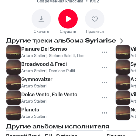
Современная классика
1992
Скачать
Слушать
Нравится
Другие треки альбома
Syriarise
Pianure Del Sorriso
Vi
Arturo Stalteri
,
Stefano Saletti
,
Damiano Puliti
,
Orio Odori
,
Patri
Art
Broadwood & Fredi
Sy
Arturo Stalteri
,
Damiano Puliti
Art
Gymnovalzer
A 
Arturo Stalteri
Art
Dolce Vento, Folle Vento
Vi
Arturo Stalteri
Art
Planets
Ne
Arturo Stalteri
Art
Другие альбомы исполнителя