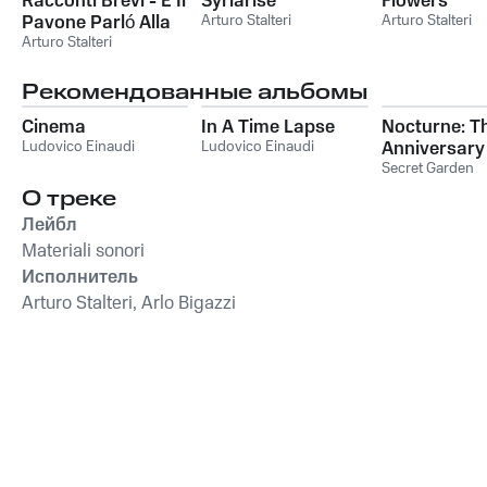
Racconti Brevi - E Il
Syriarise
Flowers
Pavone Parló Alla
Arturo Stalteri
Arturo Stalteri
Luna
Arturo Stalteri
Рекомендованные альбомы
Cinema
In A Time Lapse
Nocturne: T
Ludovico Einaudi
Ludovico Einaudi
Anniversary
Collection
Secret Garden
О треке
Лейбл
Materiali sonori
Исполнитель
Arturo Stalteri, Arlo Bigazzi