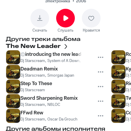
Электроника
2006
Скачать
Слушать
Нравится
Другие треки альбома
The New Leader
introducing the new leader
Ro
Dj Starscream
,
System of A Down
,
Beastie Boys
,
Hatebreed
,
Dj
C
Deadman Remix
Ky
Dj Starscream
,
Smorgas Japan
Dj
Step To These
Ri
Dj Starscream
Dj
Sword Sharpening Remix
T
Dj Starscream
,
N8LOC
Dj
FFwd Rew
C
Dj Starscream
,
Oscar Da Grouch
Dj
Другие альбомы исполнителя