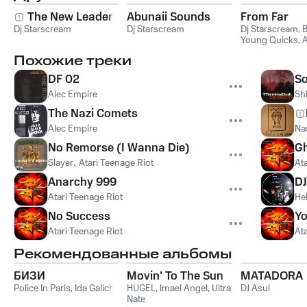
The New Leader
Abunaii Sounds
From Far
Dj Starscream
Dj Starscream
Dj Starscream
,
B
Young Quicks
,
A
Mafia
Похожие треки
DF 02
S
Alec Empire
Sh
The Nazi Comets
Alec Empire
Na
No Remorse (I Wanna Die)
G
Slayer
,
Atari Teenage Riot
At
Anarchy 999
DJ
Atari Teenage Riot
Hel
No Success
Yo
Atari Teenage Riot
At
Рекомендованные альбомы
БИЗИ
Movin' To The Sun
MATADORA
Police In Paris
,
Ida Galich
HUGEL
,
Imael Angel
,
Ultra
DJ Asul
Nate