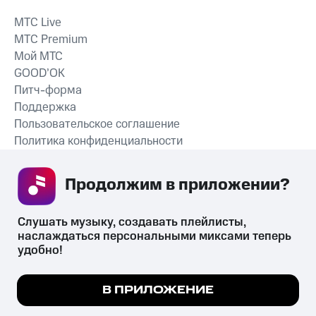
MTС Live
MTС Premium
Мой МТС
GOOD’OK
Питч-форма
Поддержка
Пользовательское соглашение
Политика конфиденциальности
Рекомендательные технологии
Продолжим в приложении? 
СКАЧАТЬ ПРИЛОЖЕНИЕ
Слушать музыку, создавать плейлисты, 
наслаждаться персональными миксами теперь 
удобно!
Незаконное потребление наркотических средств,
психотропных веществ, их аналогов причиняет вред здоровью,
Мы используем куки, чтобы на сайте все
В ПРИЛОЖЕНИЕ
их незаконный оборот запрещён и влечёт установленную
работало.
Подробнее
законодательством ответственность.