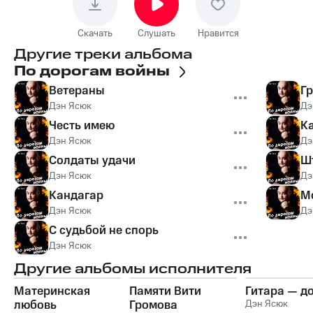
Скачать
Слушать
Нравится
Другие треки альбома
По дорогам войны
Ветераны
Гр
Дэн Ясюк
Дэ
Честь имею
К
Дэн Ясюк
Дэ
Солдаты удачи
Ш
Дэн Ясюк
Дэ
Кандагар
Мо
Дэн Ясюк
Дэ
С судьбой не спорь
Дэн Ясюк
Другие альбомы исполнителя
Материнская
Памяти Вити
Гитара — д
любовь
Громова
Дэн Ясюк