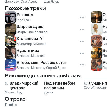
Дэн Ясюк
,
Стас Аверс
Дэн Ясюк
Похожие треки
Рэквием
С
Гера Грач
АЛ
Широка душа
Н
Игорь Филиппенков
Се
Кто виноват?
8 
Владимир Асмолов
Ан
Чудо-птица
В
Вячеслав Малежик
Де
Я тебе, сын, Россию оставлю
Р
Вячеслав Максюта
,
Сергей Ершов
Ге
Рекомендованные альбомы
Владимирский
Под этим небом
Лучшие п
централ
все равны
Сергей Трофи
Михаил Круг
Дюма
О треке
Лейбл