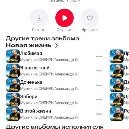
Шансон
2022
Скачать
Слушать
Нравится
Другие треки альбома
Новая жизнь
Любимая
Пр
Мужик из СИБИРИ Александр Конев
Му
Я ангел твой
Д
Мужик из СИБИРИ Александр Конев
Му
Доченька
Д
Мужик из СИБИРИ Александр Конев
Му
Забери
Д
Мужик из СИБИРИ Александр Конев
Му
В этой жизни
Р
Мужик из СИБИРИ Александр Конев
Му
Другие альбомы исполнителя