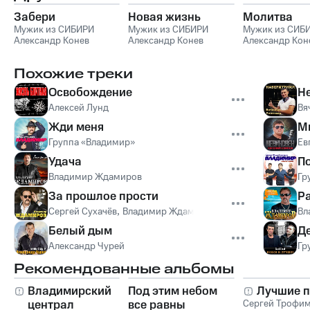
Забери
Новая жизнь
Молитва
Мужик из СИБИРИ
Мужик из СИБИРИ
Мужик из СИБ
Александр Конев
Александр Конев
Александр Кон
Похожие треки
Освобождение
Не
Алексей Лунд
Вя
Жди меня
М
Группа «Владимир»
Ев
Удача
П
Владимир Ждамиров
Гр
За прошлое прости
Р
Сергей Сухачёв
,
Владимир Ждамиров
Вл
Белый дым
Д
Александр Чурей
Гр
Рекомендованные альбомы
Владимирский
Под этим небом
Лучшие п
централ
все равны
Сергей Трофи