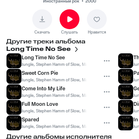
Иностранный рок
2000
Скачать
Слушать
Нравится
Другие треки альбома
Long Time No See
Long Time No See
Th
Jungle
,
Stephen Hamm of Slow
,
Mark Kleiner
Ju
Sweet Corn Pie
P
Jungle
,
Stephen Hamm of Slow
,
Mark Kleiner
Ju
Come Into My Life
Ge
Jungle
,
Stephen Hamm of Slow
,
Mark Kleiner
Ju
Full Moon Love
Di
Jungle
,
Stephen Hamm of Slow
,
Mark Kleiner
Ju
Spared
In
Jungle
,
Stephen Hamm of Slow
,
Mark Kleiner
Ju
Другие альбомы исполнителя