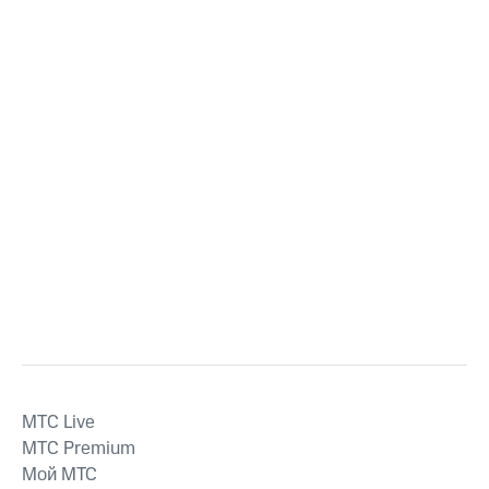
MTС Live
MTС Premium
Мой МТС