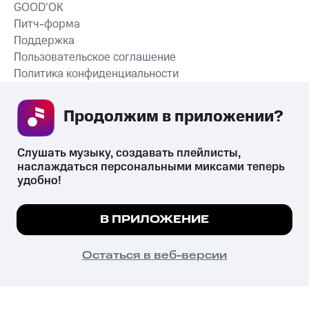
GOOD’OK
Питч-форма
Поддержка
Пользовательское соглашение
Политика конфиденциальности
Рекомендательные технологии
Продолжим в приложении? 
СКАЧАТЬ ПРИЛОЖЕНИЕ
Слушать музыку, создавать плейлисты, 
наслаждаться персональными миксами теперь 
удобно!
Незаконное потребление наркотических средств,
психотропных веществ, их аналогов причиняет вред здоровью,
Мы используем куки, чтобы на сайте все
В ПРИЛОЖЕНИЕ
их незаконный оборот запрещён и влечёт установленную
работало.
Подробнее
законодательством ответственность.
© 2026 ООО «КИОН».
ПОНЯТНО
Остаться в веб-версии
Все права защищены
18+
Главная
В приложение
Избранное