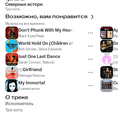
Северные истории
Три кота
Возможно, вам понравится
Музыка на все времена
Don't Phunk With My Heart
Ap
Black Eyed Peas
My
World Hold On (Children of the Sky)
De
Bob Sinclar
,
Steve Edwards
St
Just One Last Dance
Sarah Connor
,
Natural
Lim
Girlfriend
St
Teenage Rescue
Su
My Immortal
Cu
Evanescence
Bl
О треке
Исполнитель
Три кота