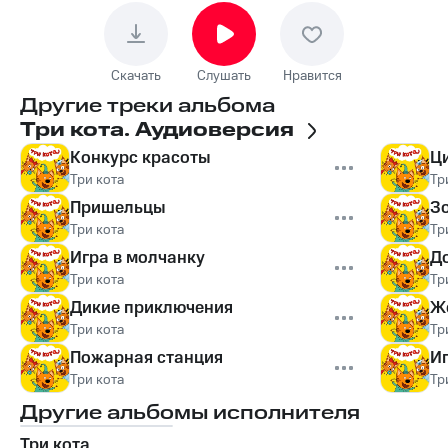
Скачать
Слушать
Нравится
Другие треки альбома
Три кота. Аудиоверсия
Конкурс красоты
Ц
Три кота
Тр
Пришельцы
З
Три кота
Тр
Игра в молчанку
Д
Три кота
Тр
Дикие приключения
Ж
Три кота
Тр
Пожарная станция
И
Три кота
Тр
Другие альбомы исполнителя
Три кота.