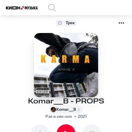
Трек
Komar__B - PROPS
Komar__B
Рэп и хип-хоп
2021