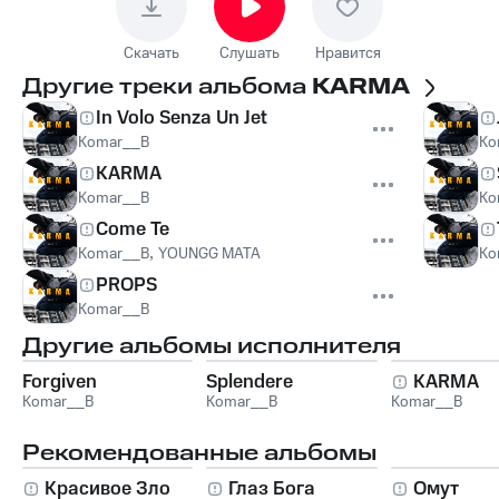
Скачать
Слушать
Нравится
Другие треки альбома
KARMA
In Volo Senza Un Jet
Komar__B
Ko
KARMA
Komar__B
Ko
Come Te
Komar__B
,
YOUNGG MATA
Ko
PROPS
Komar__B
Другие альбомы исполнителя
Forgiven
Splendere
KARMA
Komar__B
Komar__B
Komar__B
Рекомендованные альбомы
Красивое Зло
Глаз Бога
Омут